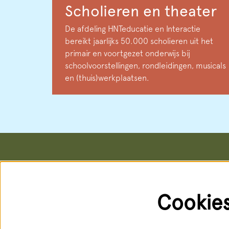
Scholieren en theater
De afdeling HNTeducatie en Interactie
bereikt jaarlijks 50.000 scholieren uit het
primair en voortgezet onderwijs bij
schoolvoorstellingen, rondleidingen, musicals
en (thuis)werkplaatsen.
Het Nationale Theater
Kaartver
Postadres & kantoren
Kassa
Schouwburgstraat 10
Schouwburg
Cookie
2511 VA Den Haag
Geopend: d
088 3565356
088 356 5
receptie@hnt.nl
service@hn
Bereikbaar