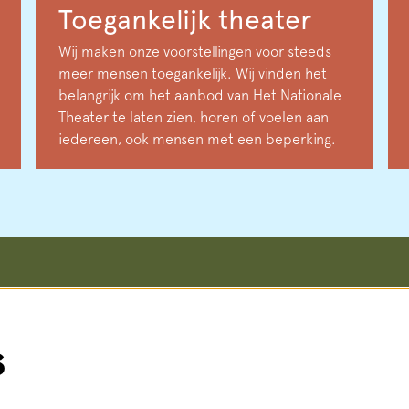
Toegankelijk theater
Wij maken onze voorstellingen voor steeds
meer mensen toegankelijk. Wij vinden het
belangrijk om het aanbod van Het Nationale
Theater te laten zien, horen of voelen aan
iedereen, ook mensen met een beperking.
koop en informatie
Meer info
Vacatures
straat 8, 2511 VA Den Haag
Steun ons
s
i t/m vr 14:00 - 18:00 uur
Pers
3 56
(lokaal tarief)
Teletolk
Techniek
t.nl
Algemene voorwaarden
: ma t/m za 14:00 - 18:00 uur
Privacy statement