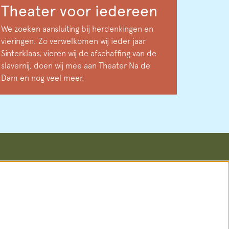
Theater voor iedereen
We zoeken aansluiting bij herdenkingen en
vieringen. Zo verwelkomen wij ieder jaar
Sinterklaas, vieren wij de afschaffing van de
slavernij, doen wij mee aan Theater Na de
Dam en nog veel meer.
Volg ons