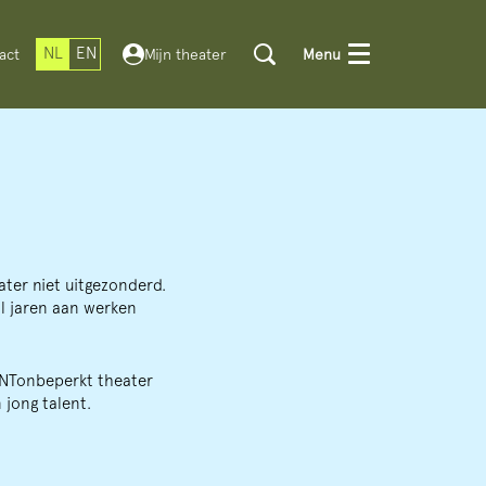
NL
EN
act
Mijn theater
Menu
ater niet uitgezonderd.
l jaren aan werken
HNTonbeperkt theater
 jong talent.