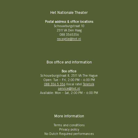
Het Nationale Theater
Postal address & office locations
Schouwburgstraat 10
2511 VA Den Haag
088 3565356
receptie@hnt.nl
Box office and information
Box office
Schouwburgstraat 8, 2511 VA The Hague
Open: Tue – Fri, 2:00 PM – 6:00 PM
088 356 5 356
(local rate)
Teletolk
service@hnt.nl
Available: Mon – Sat, 2:00 PM – 6:00 PM
More information
Terms and conditions
Privacy policy
No Dutch Required performances