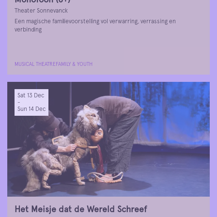
Theater Sonnevanck
Een magische familievoorstelling vol verwarring, verrassing en
verbinding
MUSICAL THEATRE
FAMILY & YOUTH
Sat 13 Dec
-
Sun 14 Dec
Het Meisje dat de Wereld Schreef