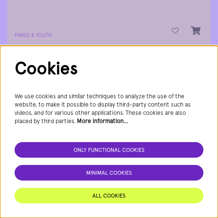
FAMILY & YOUTH
Cookies
Sun 9 Nov
We use cookies and similar techniques to analyze the use of the
website, to make it possible to display third-party content such as
videos, and for various other applications. These cookies are also
placed by third parties.
More information…
ONLY FUNCTIONAL COOKIES
MINIMAL COOKIES
Op zoek naar bezoek (4+)
Tg. Winterberg
ALL COOKIES
Jeugdtheater met live muziek en animaties, geïnspireerd op het
gelijknamige boek