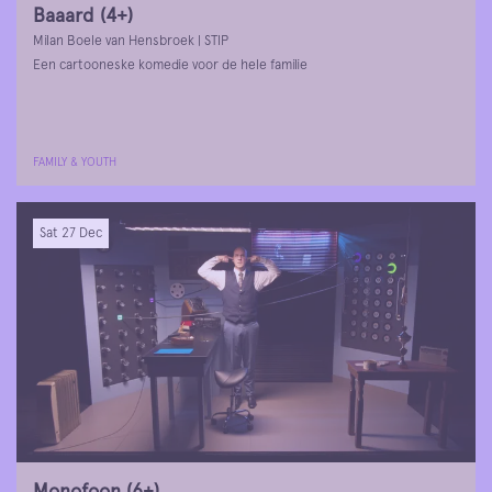
Baaard (4+)
Milan Boele van Hensbroek | STIP
Een cartooneske komedie voor de hele familie
FAMILY & YOUTH
Sat 27 Dec
Monofoon (6+)