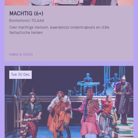
MACHTIG (6+)
BonteHond | TG.AAA
Over machtige mensen, waardeloze onderkruipsels en stille
fantastische helden
FAMILY & YOUTH
Tue 30 Dec