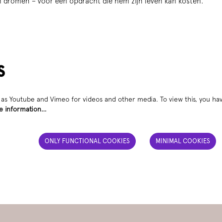
zijn dromen – voor een opdracht die hem zijn leven kan kosten.
s
as Youtube and Vimeo for videos and other media. To view this, you hav
e information…
ONLY FUNCTIONAL COOKIES
MINIMAL COOKIES