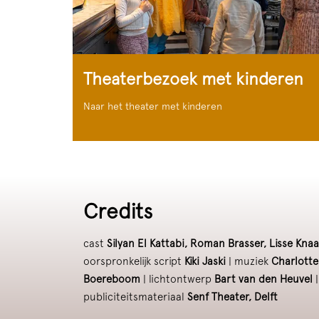
Theaterbezoek met kinderen
Naar het theater met kinderen
Credits
cast
Silyan El Kattabi, Roman Brasser, Lisse Kna
oorspronkelijk script
Kiki Jaski
| muziek
Charlott
Boereboom
| lichtontwerp
Bart van den Heuvel
|
publiciteitsmateriaal
Senf Theater, Delft