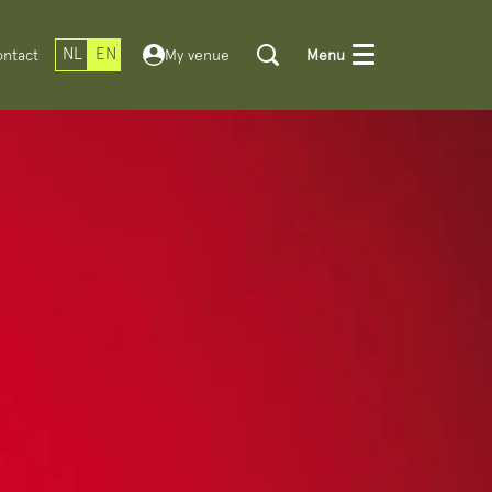
NL
EN
ntact
My venue
Menu