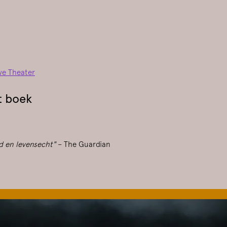
ve Theater
t boek
nd en levensecht"
– The Guardian