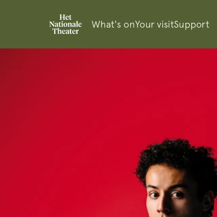
What's on
Your visit
Support