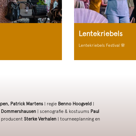
Lentekriebels
Lentekriebels Festival 🌸
apen, Patrick Martens
| regie
Benno Hoogveld
|
e Dommershausen
| scenografie & kostuums
Paul
 producent
Sterke Verhalen
| tourneeplanning en