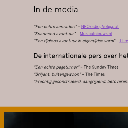
In de media
"Een echte aanrader!"
-
NPOradio, Volgspot
"Spannend avontuur"
-
Musicalnieuws.nl
"Een tijdloos avontuur in eigentijdse vorm
" -
I Lo
De internationale pers over he
"Een echte pageturner"
– The Sunday Times
"Briljant, buitengewoon"
– The Times
"Prachtig geconstrueerd, aangrijpend, betovere
Skip