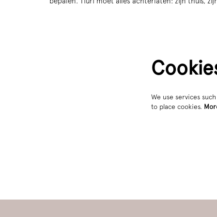
bepalen. Tiuri moet alles achterlaten: zijn thuis, 
Cookie
We use services such 
to place cookies.
Mor
Zoom
in