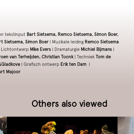
en tekstinput
Bart Sietsema, Remco Sietsema, Simon Boer,
t Sietsema, Simon Boer
| Muzikale leiding
Remco Sietsema
 Lichtontwerp
Mike Evers
| Dramaturgie
Michiel Bijmans
|
roen van Terheijden, Christian Toonk
| Techniek
Tom de
&Gladkova
| Grafisch ontwerp
Erik ten Dam
|
art Majoor
Others also viewed