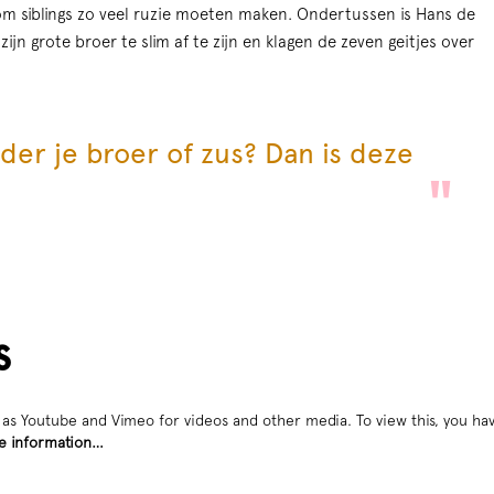
m siblings zo veel ruzie moeten maken. Ondertussen is Hans de
ijn grote broer te slim af te zijn en klagen de zeven geitjes over
nder je broer of zus? Dan is deze
Zoom
in
s
as Youtube and Vimeo for videos and other media. To view this, you hav
e information…