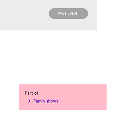
PAST EVENT
Part of
Family shows