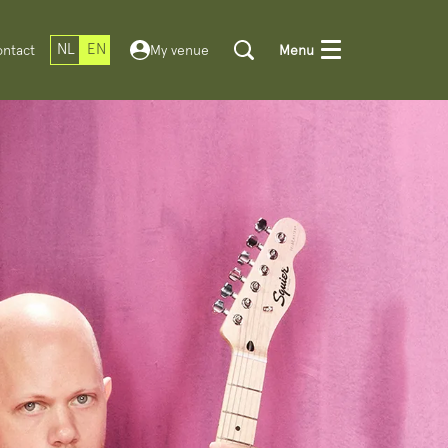
NL
EN
ntact
My venue
Menu