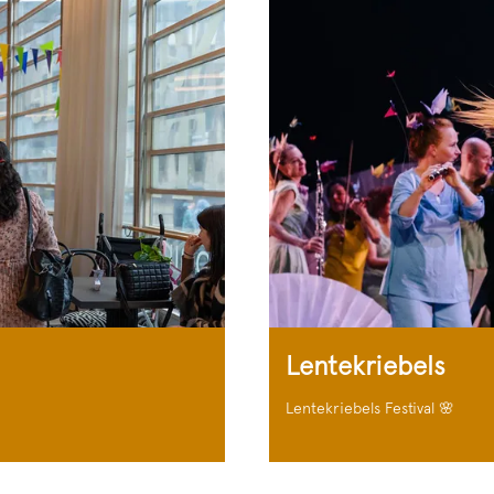
Lentekriebels
Lentekriebels Festival 🌸