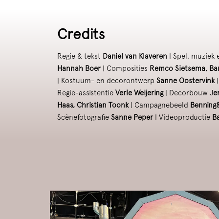
Credits
Regie & tekst
Daniel van Klaveren
| Spel, muziek 
Hannah Boer
| Composities
Remco Sietsema, Bar
| Kostuum- en decorontwerp
Sanne Oostervink
|
Regie-assistentie
Verle Weijering
| Decorbouw J
e
Haas, Christian Toonk
| Campagnebeeld
Benning
Scènefotografie
Sanne Peper
| Videoproductie
B
Skip