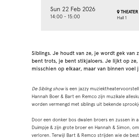
Sun 22 Feb 2026
THEATER 
14:00
-
15:00
Hall 1
Siblings. Je houdt van ze, je wordt gek van 
bent trots, je bent stikjaloers. Je lijkt op ze,
misschien op elkaar, maar van binnen voel je
De Sibling show
is een jazzy muziektheatervoorstell
Hannah Boer & Bart en Remco zijn muzikale allesk
worden vermengd met siblings uit bekende sprookj
Door een donker bos dwalen broers en zussen in al
Duimpje & zijn grote broer en Hannah & Simon, om 
verloren. Terwijl Bart & Remco strijden wie de bes