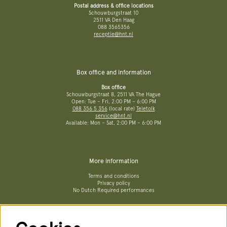
Postal address & office locations
Schouwburgstraat 10
2511 VA Den Haag
088 3565356
receptie@hnt.nl
Box office and information
Box office
Schouwburgstraat 8, 2511 VA The Hague
Open: Tue – Fri, 2:00 PM – 6:00 PM
088 356 5 356
(local rate)
Teletolk
service@hnt.nl
Available: Mon – Sat, 2:00 PM – 6:00 PM
More information
Terms and conditions
Privacy policy
No Dutch Required performances