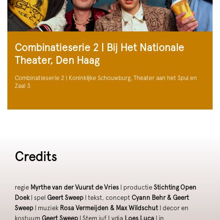
Combinatieserie 2 | Bij Het Nationale
Theater, Den Haag
Combinatieserie 2 | Koninklijke Schouwburg, Theater aan het Spui en
Zaal 3
Credits
regie
Myrthe van der Vuurst de Vries
| productie
Stichting Open
Doek
| spel
Geert Sweep
| tekst, concept
Cyann Behr & Geert
Sweep
| muziek
Rosa Vermeijden & Max Wildschut
| decor en
kostuum
Geert Sweep
| Stem juf Lydia
Loes Luca
| in