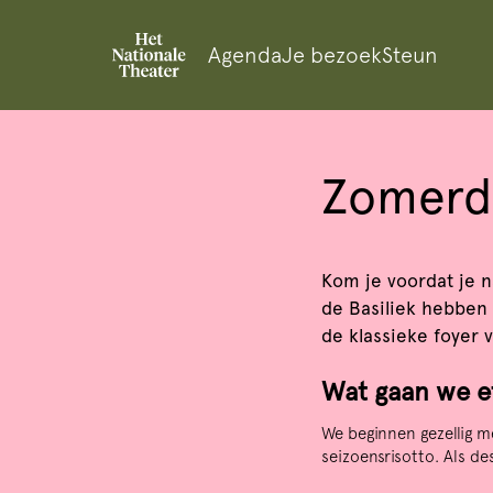
Agenda
Je bezoek
Steun
Zomerdi
Inzoomen
Kom je voordat je 
de Basiliek hebben 
de klassieke foyer 
Wat gaan we e
We beginnen gezellig m
seizoensrisotto. Als de