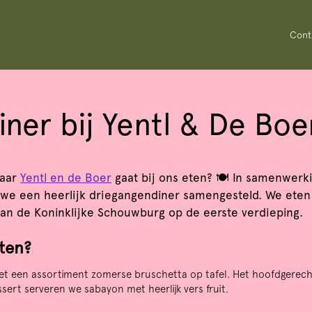
Cont
ner bij Yentl & De Boe
Inzoomen
naar
Yentl en de Boer
gaat bij ons eten? 🍽️ In samenwerk
we een heerlijk driegangendiner samengesteld. We eten a
van de Koninklijke Schouwburg op de eerste verdieping.
ten?
et een assortiment zomerse bruschetta op tafel. Het hoofdgerecht
ssert serveren we sabayon met heerlijk vers fruit.