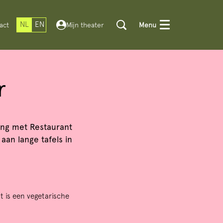
NL
EN
act
Mijn theater
Menu
r
ing met Restaurant
an lange tafels in
 is een vegetarische