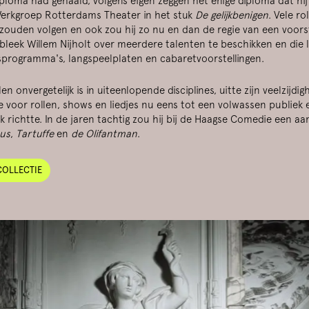
diploma had gehaald, volgens eigen zeggen het enige diploma dat hij
Werkgroep Rotterdams Theater in het stuk
De gelijkbenigen
. Vele ro
s zouden volgen en ook zou hij zo nu en dan de regie van een voors
bleek Willem Nijholt over meerdere talenten te beschikken en die
esprogramma's, langspeelplaten en cabaretvoorstellingen.
en onvergetelijk is in uiteenlopende disciplines, uitte zijn veelzijdig
uze voor rollen, shows en liedjes nu eens tot een volwassen publiek
ek richtte. In de jaren tachtig zou hij bij de Haagse Comedie een aa
us
,
Tartuffe
en
de Olifantman
.
COLLECTIE