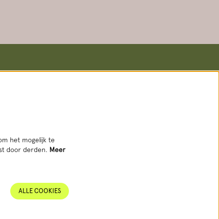
Volg ons
om het mogelijk te
tst door derden.
Meer
AANMELDEN NIEUWSBRIEF
ALLE COOKIES
Deze site wordt beschermd door reCAPTCHA, dataverwerking gebeurt in
overeenstemming met de
Cloud Data Processing Addendum
van Google.