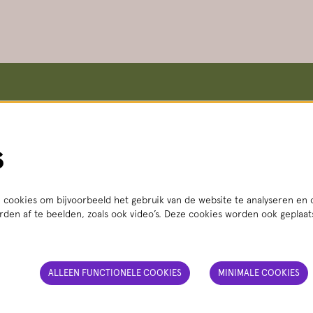
koop en informatie
Meer info
Vacatures
straat 8, 2511 VA Den Haag
Steun ons
s
i t/m vr 14:00 - 18:00 uur
Pers
3 56
(lokaal tarief)
Teletolk
Techniek
t.nl
Algemene voorwaarden
: ma t/m za 14:00 - 18:00 uur
Privacy statement
cookies om bijvoorbeeld het gebruik van de website te analyseren en 
den af te beelden, zoals ook video’s. Deze cookies worden ook geplaa
ALLEEN FUNCTIONELE COOKIES
MINIMALE COOKIES