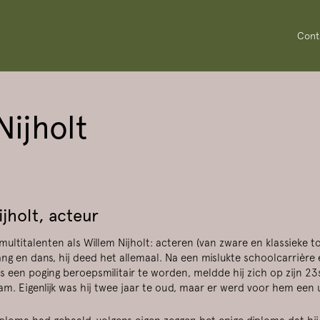
Cont
Nijholt
jholt, acteur
Inzoomen
ultitalenten als Willem Nijholt: acteren (van zware en klassieke t
ang en dans, hij deed het allemaal. Na een mislukte schoolcarrière
fs een poging beroepsmilitair te worden, meldde hij zich op zijn 23
. Eigenlijk was hij twee jaar te oud, maar er werd voor hem een 