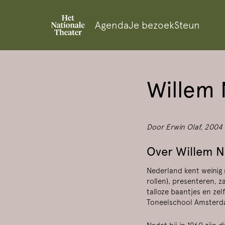
Agenda
Je bezoek
Steun
Willem 
Door Erwin Olaf, 2004
Over Willem Ni
n
Nederland kent weinig m
rollen), presenteren, z
talloze baantjes en zel
Toneelschool Amsterdam