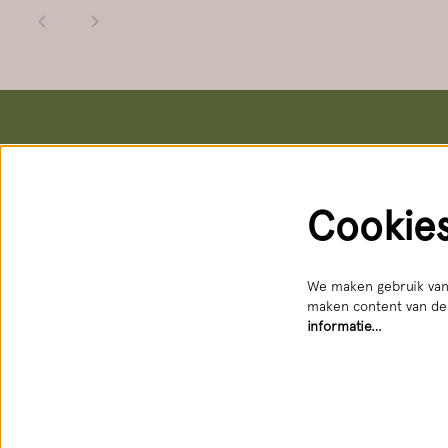
Het Nationale Theater
Kaartver
Postadres & kantoren
Kassa
Schouwburgstraat 10
Schouwburg
Cookie
2511 VA Den Haag
Geopend: d
088 3565356
088 356 5
receptie@hnt.nl
service@hn
Bereikbaar
We maken gebruik van 
maken content van der
informatie…