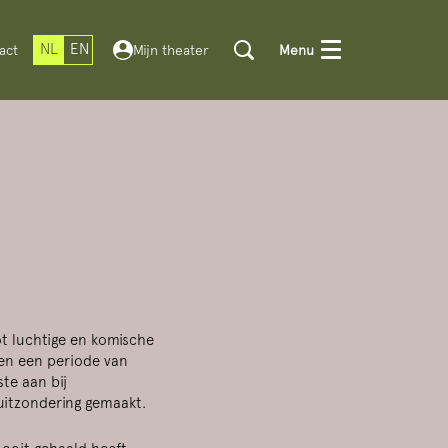
NL
EN
act
Mijn theater
Menu
Inzoomen
ot luchtige en komische
 en een periode van
ste aan bij
uitzondering gemaakt.