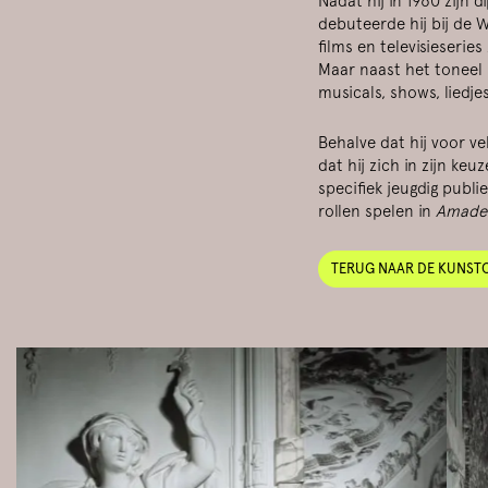
Nadat hij in 1960 zijn 
debuteerde hij bij de 
films en televisieserie
Maar naast het toneel 
musicals, shows, liedj
Behalve dat hij voor vel
dat hij zich in zijn ke
specifiek jeugdig publi
rollen spelen in
Amade
TERUG NAAR DE KUNST
Overslaan