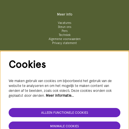
Meer info
Vacatures
Steun ons
Pers
Techniek
Algemene voorwaarden
Privacy statement
Cookies
Volg ons
We maken gebruik van cookies om bijvoorbeeld het gebruik van de
website te analyseren en om het mogelijk te maken content van
derden af te beelden, zoals ook video’s. Deze cookies worden ook
geplaatst door derden.
Meer informatie…
AANMELDEN NIEUWSBRIEF
ALLEEN FUNCTIONELE COOKIES
MINIMALE COOKIES