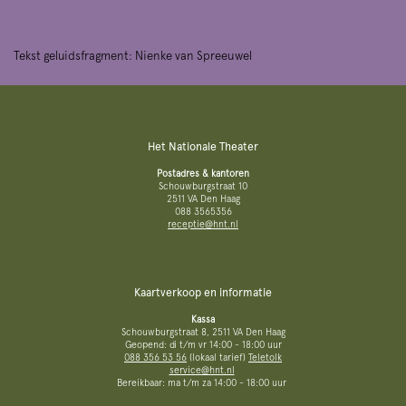
Tekst geluidsfragment: Nienke van Spreeuwel
Het Nationale Theater
Postadres & kantoren
Schouwburgstraat 10
2511 VA Den Haag
088 3565356
receptie@hnt.nl
Kaartverkoop en informatie
Kassa
Schouwburgstraat 8, 2511 VA Den Haag
Geopend: di t/m vr 14:00 - 18:00 uur
088 356 53 56
(lokaal tarief)
Teletolk
service@hnt.nl
Bereikbaar: ma t/m za 14:00 - 18:00 uur