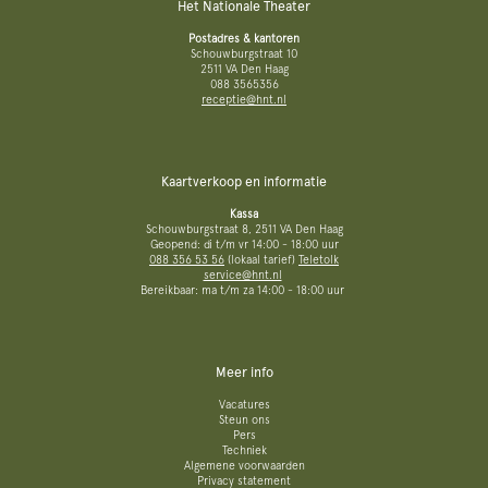
Het Nationale Theater
Postadres & kantoren
Schouwburgstraat 10
2511 VA Den Haag
088 3565356
receptie@hnt.nl
Kaartverkoop en informatie
Kassa
Schouwburgstraat 8, 2511 VA Den Haag
Geopend: di t/m vr 14:00 - 18:00 uur
088 356 53 56
(lokaal tarief)
Teletolk
service@hnt.nl
Bereikbaar: ma t/m za 14:00 - 18:00 uur
Meer info
Vacatures
Steun ons
Pers
Techniek
Algemene voorwaarden
Privacy statement