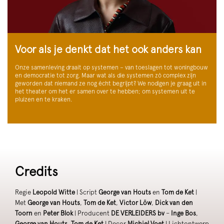
Voor als je denkt dat het ook anders kan
Onze samenleving draait op systemen – van toeslagen tot woningbouw
en democratie tot zorg. Maar wat als die systemen zó complex zijn
geworden dat niemand ze nog écht begrijpt? We nodigen je graag uit in
het theater om het er samen over te hebben; om systemen uit te
pluizen en te kraken.
Credits
Regie
Leopold Witte
| Script
George van Houts
en
Tom de Ket
|
Met
George van Houts
,
Tom de Ket
,
Victor Löw
,
Dick van den
Toorn
en
Peter Blok
| Producent
DE VERLEIDERS bv
–
Inge Bos
,
George van Houts
,
Tom de Ket
| Decor
Michiel Voet
| Lichtontwerp