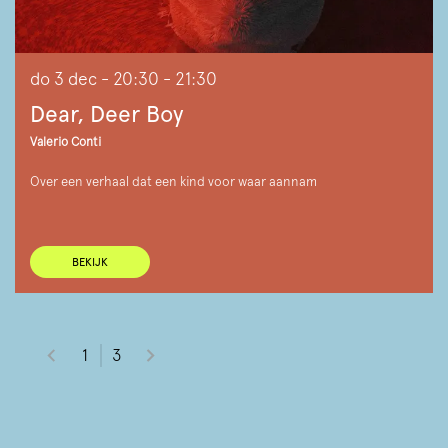
do 3 dec
- 20:30 - 21:30
Dear, Deer Boy
Valerio Conti
Over een verhaal dat een kind voor waar aannam
BEKIJK
1
3