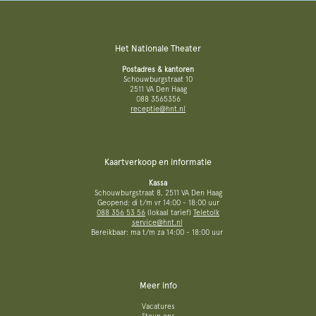
Het Nationale Theater
Postadres & kantoren
Schouwburgstraat 10
2511 VA Den Haag
088 3565356
receptie@hnt.nl
Kaartverkoop en informatie
Kassa
Schouwburgstraat 8, 2511 VA Den Haag
Geopend: di t/m vr 14:00 - 18:00 uur
088 356 53 56
(lokaal tarief)
Teletolk
service@hnt.nl
Bereikbaar: ma t/m za 14:00 - 18:00 uur
Meer info
Vacatures