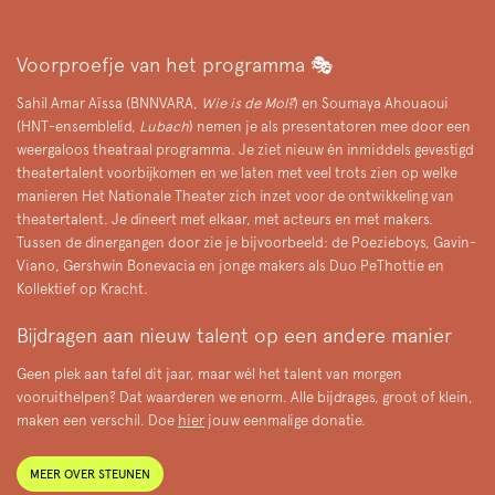
Voorproefje van het programma 🎭
Sahil Amar Aïssa (BNNVARA,
Wie is de Mol?
) en Soumaya Ahouaoui
(HNT-ensemblelid,
Lubach
) nemen je als presentatoren mee door een
weergaloos theatraal programma. Je ziet nieuw én inmiddels gevestigd
theatertalent voorbijkomen en we laten met veel trots zien op welke
manieren Het Nationale Theater zich inzet voor de ontwikkeling van
theatertalent. Je dineert met elkaar, met acteurs en met makers.
Tussen de dinergangen door zie je bijvoorbeeld: de Poezieboys, Gavin-
Viano, Gershwin Bonevacia en jonge makers als Duo PeThottie en
Kollektief op Kracht.
Bijdragen aan nieuw talent op een andere manier
Geen plek aan tafel dit jaar, maar wél het talent van morgen
vooruithelpen? Dat waarderen we enorm. Alle bijdrages, groot of klein,
maken een verschil. Doe
hier
jouw eenmalige donatie.
MEER OVER STEUNEN