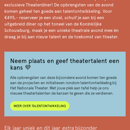
exclusieve Theaterdiner! De opbrengsten van de avond
komen geheel ten goede aan talentontwikkeling. Voor
€495,- reserveer je een stoel, schuif je aan bij een
uitgebreid diner op het toneel van de Koninklijke
Schouwburg, maak je een unieke theatrale avond mee én
draag je bij aan nieuw talent en de toekomst van theater.
Neem plaats en geef theatertalent een
kans 💜
Alle opbrengsten van deze bijzondere avond komen ten goede
aan de projecten en initiatieven rondom talentontwikkeling bij
Het Nationale Theater. Met jouw plek aan tafel help je ons
nieuwe theatertalenten de kansen te geven die ze verdienen.
MEER OVER TALENTONTWIKKELING
Elk jaar uniek en dit jaar
extra
bijzonder