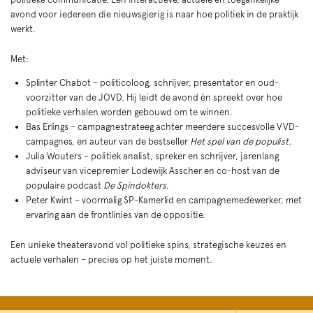
avond voor iedereen die nieuwsgierig is naar hoe politiek in de praktijk
werkt.
Met:
Splinter Chabot – politicoloog, schrijver, presentator en oud-
voorzitter van de JOVD. Hij leidt de avond én spreekt over hoe
politieke verhalen worden gebouwd om te winnen.
Bas Erlings – campagnestrateeg achter meerdere succesvolle VVD-
campagnes, en auteur van de bestseller
Het spel van de populist.
Julia Wouters – politiek analist, spreker en schrijver, jarenlang
adviseur van vicepremier Lodewijk Asscher en co-host van de
populaire podcast
De Spindokters
.
Peter Kwint – voormalig SP-Kamerlid en campagnemedewerker, met
ervaring aan de frontlinies van de oppositie.
Een unieke theateravond vol politieke spins, strategische keuzes en
actuele verhalen – precies op het juiste moment.