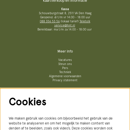
Kaartverkoop en informatie
Kassa
Schouwburgstraat 8, 2511 VA Den Haag
Geopend: di t/m vr 14:00 - 18:00 uur
088 356 53 56
(lokaal tarief)
Teletolk
service@hnt.nl
Bereikbaar: ma t/m za 14:00 - 18:00 uur
Meer info
Vacatures
Steun ons
Pers
Techniek
Algemene voorwaarden
Privacy statement
Cookies
Volg ons
We maken gebruik van cookies om bijvoorbeeld het gebruik van de
website te analyseren en om het mogelijk te maken content van
derden af te beelden, zoals ook video’s. Deze cookies worden ook