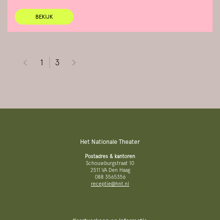
BEKIJK
1
3
Het Nationale Theater
Postadres & kantoren
Schouwburgstraat 10
2511 VA Den Haag
088 3565356
receptie@hnt.nl