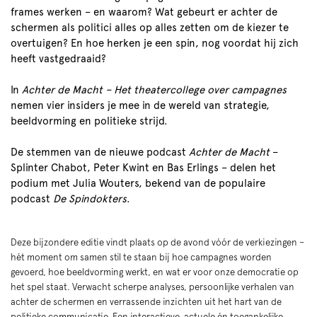
frames werken – en waarom? Wat gebeurt er achter de
schermen als politici alles op alles zetten om de kiezer te
overtuigen? En hoe herken je een spin, nog voordat hij zich
heeft vastgedraaid?
In
Achter de Macht – Het theatercollege over campagnes
nemen vier insiders je mee in de wereld van strategie,
beeldvorming en politieke strijd.
De stemmen van de nieuwe podcast
Achter de Macht
–
Splinter Chabot, Peter Kwint en Bas Erlings – delen het
podium met Julia Wouters, bekend van de populaire
podcast
De Spindokters
.
Deze bijzondere editie vindt plaats op de avond vóór de verkiezingen –
hét moment om samen stil te staan bij hoe campagnes worden
gevoerd, hoe beeldvorming werkt, en wat er voor onze democratie op
het spel staat. Verwacht scherpe analyses, persoonlijke verhalen van
achter de schermen en verrassende inzichten uit het hart van de
politieke communicatie. Een interactieve, actuele én toegankelijke