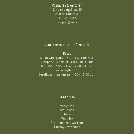
Postadres & kantoren
Schouwburgstraat 10
2511 VA Den Haag
088 3565356
receptie@hnt.nl
Kaartverkoop en informatie
Kassa
Schouwburgstraat 8, 2511 VA Den Haag
Geopend: di t/m vr 14:00 - 18:00 uur
088 356 53 56
(lokaal tarief)
Teletolk
service@hnt.nl
Bereikbaar: ma t/m za 14:00 - 18:00 uur
Meer info
Vacatures
Steun ons
Pers
Techniek
Algemene voorwaarden
Privacy statement