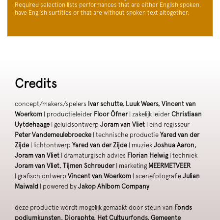
Required selection lists performances that are either English spoken,
have English surtitles or that are without spoken text altogether.
Credits
concept/makers/spelers
Ivar schutte, Luuk Weers, Vincent van
Woerkom
| productieleider
Floor Öfner
| zakelijk leider
Christiaan
Uytdehaage
| geluidsontwerp
Joram van Vliet
| eind regisseur
Peter Vandemeulebroecke
| technische productie
Yared van der
Zijde
| lichtontwerp
Yared van der Zijde
| muziek
Joshua Aaron,
Joram van Vliet
| dramaturgisch advies
Florian Helwig
| techniek
Joram van Vliet, Tijmen Schreuder
| marketing
MEERMETVEER
| grafisch ontwerp
Vincent van Woerkom
| scenefotografie
Julian
Maiwald
| powered by
Jakop Ahlbom Company
deze productie wordt mogelijk gemaakt door steun van
Fonds
podiumkunsten, Dioraphte, Het Cultuurfonds, Gemeente