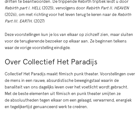
driften te beantwoorden. De trippende Rebirth triptiek leidt u door
Rebirth part I. HELL
(2025), vervolgens door
Rebirth Part II. HEAVEN
(2026), om met richting voor het leven terug te keren naar de
Rebirth
Part III. EARTH
. (2027)
Deze voorstellingen kun je los van elkaar op zichzelf zien, maar sluiten
voor de terugkerende bezoeker op elkaar aan. Ze beginnen telkens
waar de vorige voorstelling eindigde.
Over Collectief Het Paradijs
Collectief Het Paradijs maakt filmisch punk theater. Voorstellingen over
de mens in een rauwe, absurdistische bewegingstaal waarin de
banaliteit van ons dagelijks leven over het voetlicht wordt gebracht.
Met de beste elementen uit filmisch en punk theater smijten ze
de absoluutheden tegen elkaar om een gelaagd, verwarrend, energiek
en tegelijkertijd genuanceerd werk te creëren.