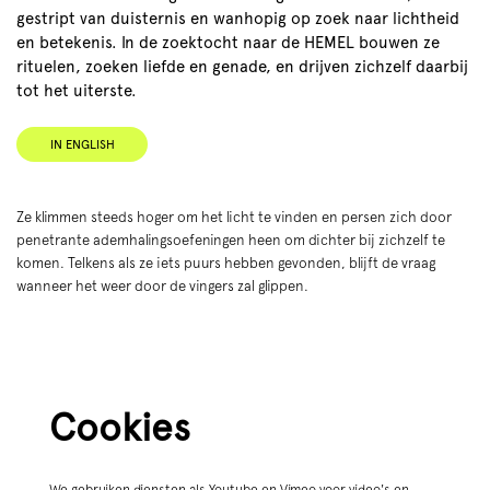
gestript van duisternis en wanhopig op zoek naar lichtheid
en betekenis. In de zoektocht naar de HEMEL bouwen ze
Inzoomen
rituelen, zoeken liefde en genade, en drijven zichzelf daarbij
tot het uiterste.
IN ENGLISH
Ze klimmen steeds hoger om het licht te vinden en persen zich door
penetrante ademhalingsoefeningen heen om dichter bij zichzelf te
komen. Telkens als ze iets puurs hebben gevonden, blijft de vraag
wanneer het weer door de vingers zal glippen.
Cookies
We gebruiken diensten als Youtube en Vimeo voor video's en