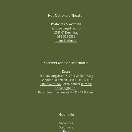
Het Nationale Theater
Postadres & kantoren
Schouwburgstraat 10
2511 VA Den Haag
088 3565356
receptie@hnt.nl
Kaartverkoop en informatie
Kassa
Schouwburgstraat 8, 2511 VA Den Haag
Geopend: di t/m vr 14:00 - 18:00 uur
088 356 53 56
(lokaal tarief)
Teletolk
service@hnt.nl
Bereikbaar: ma t/m za 14:00 - 18:00 uur
Meer info
Vacatures
Steun ons
Pers