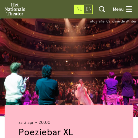
NL
EN
Menu
Fotografie: Caroline de Winter
za 3 apr
- 20:00
Poeziebar XL