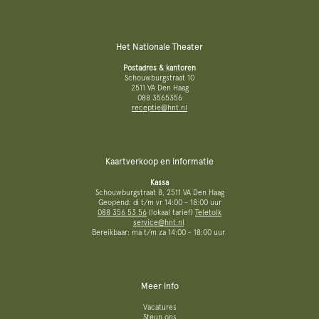
Het Nationale Theater
Postadres & kantoren
Schouwburgstraat 10
2511 VA Den Haag
088 3565356
receptie@hnt.nl
Kaartverkoop en informatie
Kassa
Schouwburgstraat 8, 2511 VA Den Haag
Geopend: di t/m vr 14:00 - 18:00 uur
088 356 53 56
(lokaal tarief)
Teletolk
service@hnt.nl
Bereikbaar: ma t/m za 14:00 - 18:00 uur
Meer info
Vacatures
Steun ons