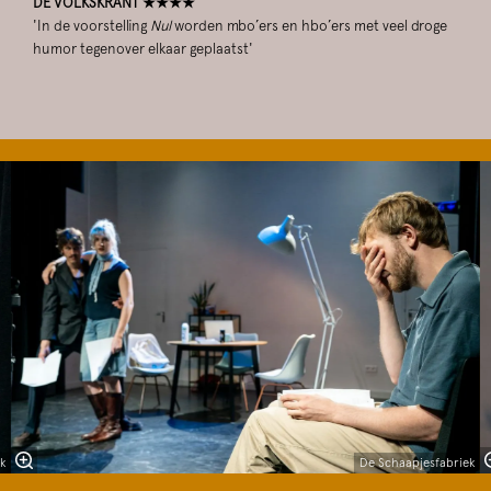
DE VOLKSKRANT ★★★★
'In de voorstelling
Nul
worden mbo’ers en hbo’ers met veel droge
humor tegenover elkaar geplaatst'
Overslaan
k
De Schaapjesfabriek