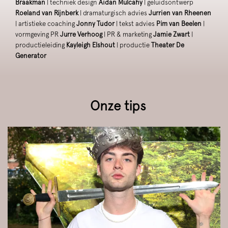
Braakman
| techniek design
Aidan Mulcahy
| geluidsontwerp
Roeland van Rijnberk
| dramaturgisch advies
Jurrien van Rheenen
| artistieke coaching
Jonny Tudor
| tekst advies
Pim van Beelen
|
vormgeving PR
Jurre Verhoog
| PR & marketing
Jamie Zwart
|
productieleiding
Kayleigh Elshout
| productie
Theater De
Generator
Onze tips
Overslaan