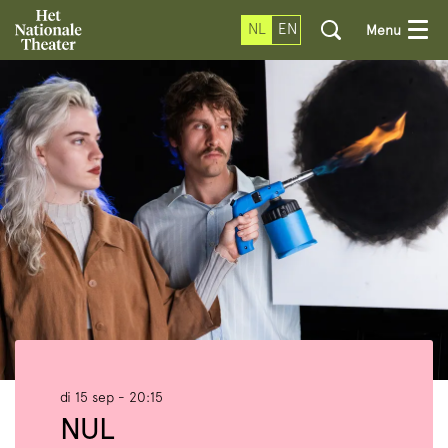
NL
EN
Menu
di 15 sep
- 20:15
NUL