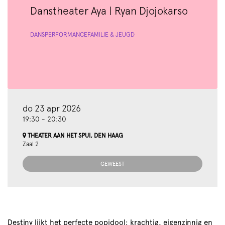
Danstheater Aya | Ryan Djojokarso
DANS
PERFORMANCE
FAMILIE & JEUGD
do 23 apr 2026
19:30
-
20:30
THEATER AAN HET SPUI, DEN HAAG
Zaal 2
GEWEEST
Destiny lijkt het perfecte popidool: krachtig, eigenzinnig en