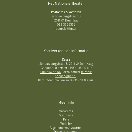
Het Nationale Theater
Postadres & kantoren
Schouwburgstraat 10
2511 VA Den Haag
088 3565356
receptie@hnt.nl
Kaartverkoop en informatie
Kassa
Schouwburgstraat 8, 2511 VA Den Haag
Geopend: di t/m vr 14:00 - 18:00 uur
088 356 53 56
(lokaal tarief)
Teletolk
service@hnt.nl
Bereikbaar: ma t/m za 14:00 - 18:00 uur
Meer info
Vacatures
Steun ons
Pers
Techniek
Algemene voorwaarden
Privacy statement