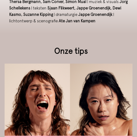
Thersa Bergmann, Sam Corver, Simon Mual
| muziek & visuals
Jorg
Schellekens
| teksten
Sjaan Flikweert, Jappe Groenendijk, Dewi
Kasmo, Suzanne Kipping
| dramaturgie
Jappe Groenendijk
|
lichtontwerp & scenografie
Ate Jan van Kampen
Onze tips
Overslaan