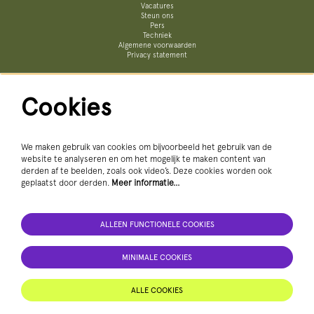
Vacatures
Steun ons
Pers
Techniek
Algemene voorwaarden
Privacy statement
Cookies
Volg ons
We maken gebruik van cookies om bijvoorbeeld het gebruik van de
website te analyseren en om het mogelijk te maken content van
derden af te beelden, zoals ook video’s. Deze cookies worden ook
geplaatst door derden.
Meer informatie…
ALLEEN FUNCTIONELE COOKIES
AANMELDEN NIEUWSBRIEF
MINIMALE COOKIES
Deze site wordt beschermd door reCAPTCHA, dataverwerking gebeurt in overeenstemming met de
Cloud Data Processing Addendum
van
Google.
ALLE COOKIES