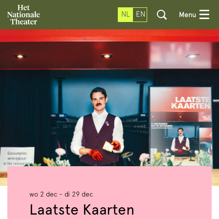
NL
EN
Menu
wo 2 dec
-
di 29 dec
Laatste Kaarten