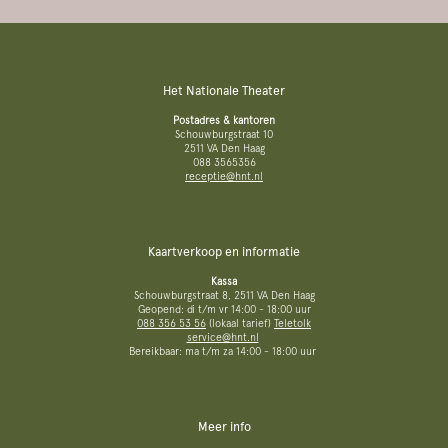
Het Nationale Theater
Postadres & kantoren
Schouwburgstraat 10
2511 VA Den Haag
088 3565356
receptie@hnt.nl
Kaartverkoop en informatie
Kassa
Schouwburgstraat 8, 2511 VA Den Haag
Geopend: di t/m vr 14:00 - 18:00 uur
088 356 53 56
(lokaal tarief)
Teletolk
service@hnt.nl
Bereikbaar: ma t/m za 14:00 - 18:00 uur
Meer info