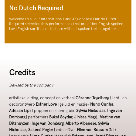
No Dutch Required
Welcome to all our internationals and Anglophiles! Our No Dutch
Required selection lists performances that are either English spoken,
have English surtitles or that are without spoken text altogether.
Credits
Devised by the company
artistieke leiding, concept en verhaal
Cézanne Tegelberg
| licht- en
decorontwerp
Esther Love
| geluid en muziek
Nuno Cunha,
Adriaan Lips
| poppen en scenografie
Sylwia Niekolaas, Inge van
Domburg
| performers
Buket Soydar, Jinissa Meggi, Martine van
Ditzhuyzen, Inge van Domburg, Alberto Albanese, Sylwia
Niekolaas, Salomé Pegler
| voice-Over
Ellen van Rossum
(NL)