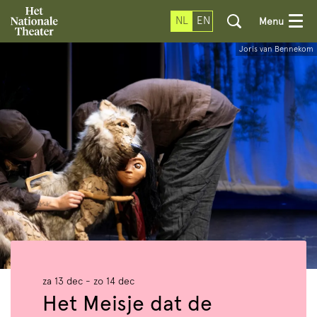
NL
EN
Menu
Joris van Bennekom
za 13 dec
-
zo 14 dec
Het Meisje dat de