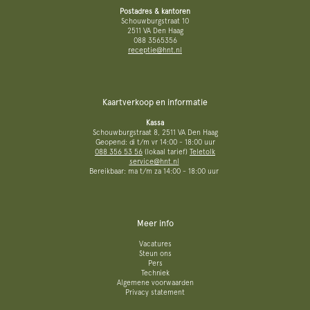
Postadres & kantoren
Schouwburgstraat 10
2511 VA Den Haag
088 3565356
receptie@hnt.nl
Kaartverkoop en informatie
Kassa
Schouwburgstraat 8, 2511 VA Den Haag
Geopend: di t/m vr 14:00 - 18:00 uur
088 356 53 56
(lokaal tarief)
Teletolk
service@hnt.nl
Bereikbaar: ma t/m za 14:00 - 18:00 uur
Meer info
Vacatures
Steun ons
Pers
Techniek
Algemene voorwaarden
Privacy statement