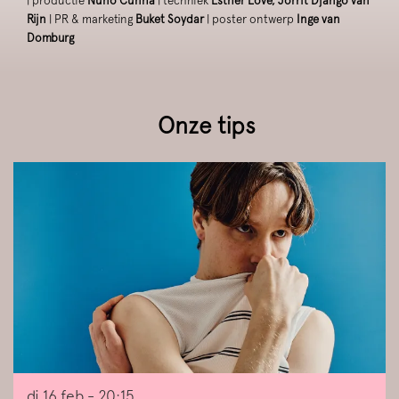
| productie
Nuno Cunha
| techniek
Esther Love, Jorrit Django van
Rijn
| PR & marketing
Buket Soydar
| poster ontwerp
Inge van
Domburg
Onze tips
Overslaan
di 16 feb
- 20:15