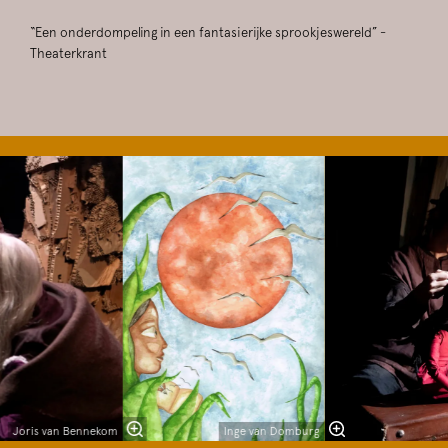
“Een onderdompeling in een fantasierijke sprookjeswereld” -
Theaterkrant
Overslaan
Joris van Bennekom
Inge van Domburg