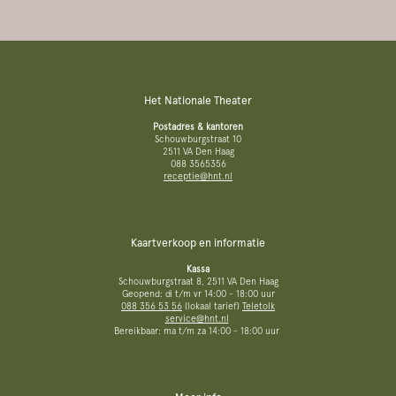
Het Nationale Theater
Postadres & kantoren
Schouwburgstraat 10
2511 VA Den Haag
088 3565356
receptie@hnt.nl
Kaartverkoop en informatie
Kassa
Schouwburgstraat 8, 2511 VA Den Haag
Geopend: di t/m vr 14:00 - 18:00 uur
088 356 53 56
(lokaal tarief)
Teletolk
service@hnt.nl
Bereikbaar: ma t/m za 14:00 - 18:00 uur