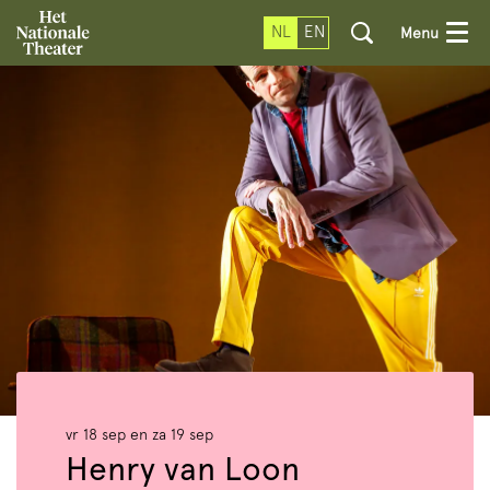
NL
EN
Menu
vr 18 sep
en
za 19 sep
Henry van Loon