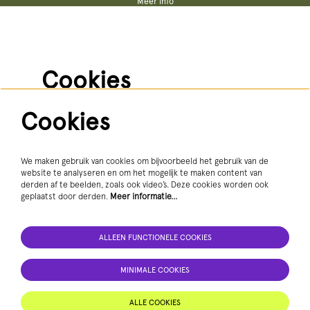
Meer info
Vacatures
Steun ons
Pers
Techniek
Algemene voorwaarden
Cookies
Privacy statement
Cookies
We gebruiken diensten als Youtube en Vimeo voor video's
Volg ons
en andere media. Om deze te kunnen zien, moet je
toestemming geven tot het plaatsen van cookies.
Meer informatie…
We maken gebruik van cookies om bijvoorbeeld het gebruik van de
website te analyseren en om het mogelijk te maken content van
derden af te beelden, zoals ook video’s. Deze cookies worden ook
geplaatst door derden.
Meer informatie…
ALLEEN FUNCTIONELE COOKIES
MINIMALE COOKIES
ALLEEN FUNCTIONELE COOKIES
AANMELDEN NIEUWSBRIEF
ALLE COOKIES
MINIMALE COOKIES
Deze site wordt beschermd door reCAPTCHA, dataverwerking gebeurt in overeenstemming met de
Cloud Data Processing Addendum
van
Google.
ALLE COOKIES