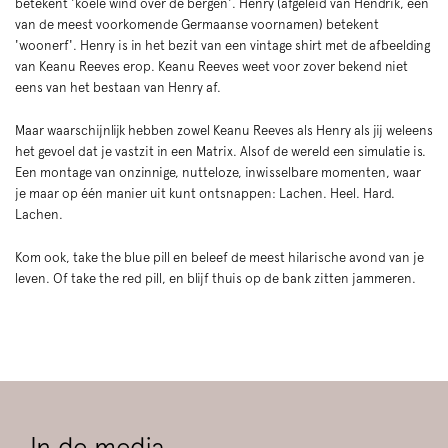
betekent 'koele wind over de bergen'. Henry (afgeleid van Hendrik, een
van de meest voorkomende Germaanse voornamen) betekent
'woonerf'. Henry is in het bezit van een vintage shirt met de afbeelding
van Keanu Reeves erop. Keanu Reeves weet voor zover bekend niet
eens van het bestaan van Henry af.
Maar waarschijnlijk hebben zowel Keanu Reeves als Henry als jij weleens
het gevoel dat je vastzit in een Matrix. Alsof de wereld een simulatie is.
Een montage van onzinnige, nutteloze, inwisselbare momenten, waar
je maar op één manier uit kunt ontsnappen: Lachen. Heel. Hard.
Lachen.
Kom ook, take the blue pill en beleef de meest hilarische avond van je
leven. Of take the red pill, en blijf thuis op de bank zitten jammeren.
In de media