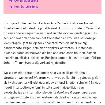
Combinatieserie 2
Non-Dutchie Serie
In co-productie met Jam Factory Arts Center in Oekraïne, bouwt
Nineties een radiostudio op het toneel. Als showhost stemt Yannick af
op een andere frequentie en maakt ruimte voor een ander geluid. In
een land waar mannen aan het front staan en vrouwen het dagelijks
leven dragen, gaat hij op zoek naar stemmen die maar weinig
bandbreedte krijgen: feminiene denkers, activisten, kunstenaars,
queer soldaten en vrouwen die het land draaiende houden. Samen
met zijn muzikale sidekick, de Berlijnse componist en producer Philipp
Johann Thimm (Apparat), verkent hij de ether.
Welke feminiene krachten komen naar voren als patriarchale
structuren wankelen? Waarom wordt vrouwelijkheid nog steeds gezien
als kwetsbaar, terwijl juist daar nieuwe mogelijkheden schuilen? En hoe
houdt intersectionele femininiteit stand in deze tijden van
grootschalige en internationale crisis?
Feminine Frequencies
is een
zintuiglijke voorstelling over luisteren als daad van verzet, en over een
man met een microfoon in zijn hand, die probeert minder zendmast te