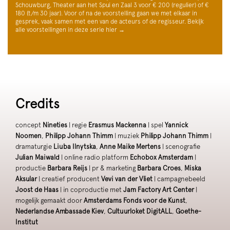
Schouwburg, Theater aan het Spui en Zaal 3 voor € 200 (regulier) of €
180 (t/m 30 jaar). Voor of na de voorstelling gaan we met elkaar in
gesprek, vaak samen met een van de acteurs of de regisseur. Bekijk
alle voorstellingen in deze serie hier →
Credits
concept
Nineties
| regie
Erasmus Mackenna
| spel
Yannick
Noomen
,
Philipp Johann Thimm
| muziek
Philipp Johann Thimm
|
dramaturgie
Liuba Ilnytska
,
Anne Maike Mertens
| scenografie
Julian Maiwald
| online radio platform
Echobox Amsterdam
|
productie
Barbara Reijs
| pr & marketing
Barbara Croes
,
Miska
Aksular
| creatief producent
Vevi van der Vliet
| campagnebeeld
Joost de Haas
| in coproductie met
Jam Factory Art Center
|
mogelijk gemaakt door
Amsterdams Fonds voor de Kunst
,
Nederlandse Ambassade Kiev
,
Cultuurloket DigitALL
,
Goethe-
Institut