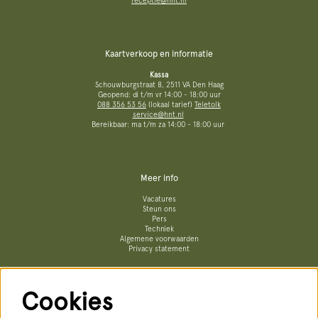
receptie@hnt.nl
Kaartverkoop en informatie
Kassa
Schouwburgstraat 8, 2511 VA Den Haag
Geopend: di t/m vr 14:00 - 18:00 uur
088 356 53 56
(lokaal tarief)
Teletolk
service@hnt.nl
Bereikbaar: ma t/m za 14:00 - 18:00 uur
Meer info
Vacatures
Steun ons
Pers
Techniek
Algemene voorwaarden
Privacy statement
Cookies
Volg ons