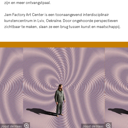
zijn en meer ontvangstpaal.
Jam Factory Art Center is een toonaangevend interdisciplinair
kunstencentrum in Lviv, Oekraïne. Door ongehoorde perspectieven
zichtbaar te maken, slaan ze een brug tussen kunst en maatschappij.
Overslaan
Joost de Haas
Joost de Haas