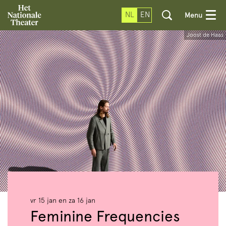
NL
EN
Menu
Joost de Haas
vr 15 jan
en
za 16 jan
Feminine Frequencies