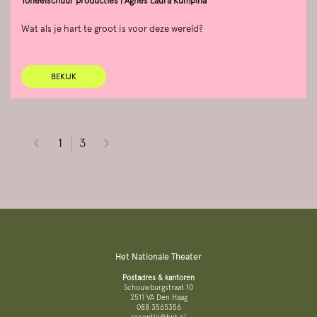
Toneelschuur producties | Agnes Laura Kumpina
Wat als je hart te groot is voor deze wereld?
BEKIJK
1
3
Het Nationale Theater
Postadres & kantoren
Schouwburgstraat 10
2511 VA Den Haag
088 3565356