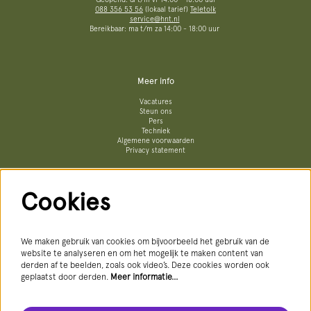
088 356 53 56
(lokaal tarief)
Teletolk
service@hnt.nl
Bereikbaar: ma t/m za 14:00 - 18:00 uur
Meer info
Vacatures
Steun ons
Pers
Techniek
Algemene voorwaarden
Privacy statement
Cookies
Volg ons
We maken gebruik van cookies om bijvoorbeeld het gebruik van de
website te analyseren en om het mogelijk te maken content van
derden af te beelden, zoals ook video’s. Deze cookies worden ook
geplaatst door derden.
Meer informatie…