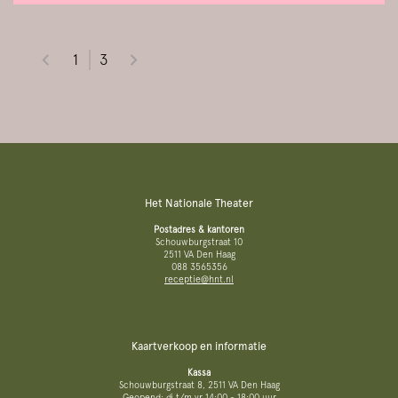
1
3
Het Nationale Theater
Postadres & kantoren
Schouwburgstraat 10
2511 VA Den Haag
088 3565356
receptie@hnt.nl
Kaartverkoop en informatie
Kassa
Schouwburgstraat 8, 2511 VA Den Haag
Geopend: di t/m vr 14:00 - 18:00 uur