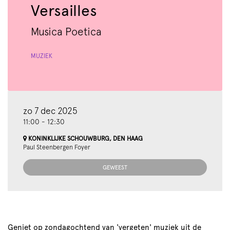
Versailles
Musica Poetica
oomen
MUZIEK
zo 7 dec 2025
11:00
-
12:30
KONINKLIJKE SCHOUWBURG, DEN HAAG
Paul Steenbergen Foyer
GEWEEST
Geniet op zondagochtend van 'vergeten' muziek uit de