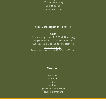
2511 VA Den Haag
088 3565356
receptie@hnt.nl
Kaartverkoop en informatie
Kassa
Schouwburgstraat 8, 2511 VA Den Haag
Geopend: di t/m vr 14:00 - 18:00 uur
088 356 53 56
(lokaal tarief)
Teletolk
service@hnt.nl
Bereikbaar: ma t/m za 14:00 - 18:00 uur
Meer info
Vacatures
Steun ons
Pers
Techniek
Algemene voorwaarden
Privacy statement