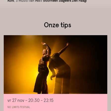
Roni
, 3 musici van
HIIIT (voorheen Slagwerk Den Haag)
Onze tips
Overslaan
vr 27 nov
- 20:30 - 22:15
NO LIMITS FESTIVAL