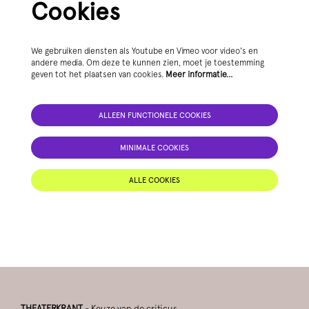
Cookies
We gebruiken diensten als Youtube en Vimeo voor video's en
andere media. Om deze te kunnen zien, moet je toestemming
geven tot het plaatsen van cookies.
Meer informatie…
Inzoomen
In
ALLEEN FUNCTIONELE COOKIES
MINIMALE COOKIES
ALLE COOKIES
THEATERKRANT
- Keuze van de criticus