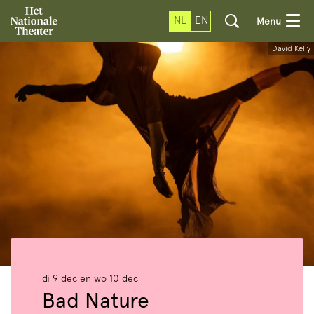
NL
EN
Menu
David Kelly
di 9 dec
en
wo 10 dec
Bad Nature