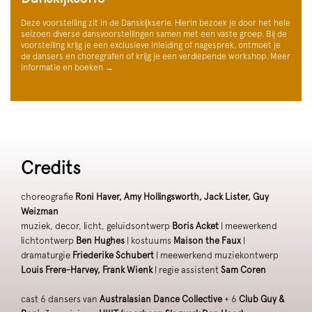
Deze voorstelling zit in de Danskijkserie. Hierin bezoek je door het hele
seizoen diverse dansvoorstellingen samen met een vaste groep. Bij de
voorstelling krijg je een exclusieve inleiding of nagesprek, ontmoet je
de dansers en choregrafen of krijg je een verdiepende workshop. Meer
informatie en boeken →
Credits
choreografie
Roni Haver, Amy Hollingsworth, Jack Lister, Guy
Weizman
muziek, decor, licht, geluidsontwerp
Boris Acket
| meewerkend
lichtontwerp
Ben Hughes
| kostuums
Maison the Faux
|
dramaturgie
Friederike Schubert
| meewerkend muziekontwerp
Louis Frere-Harvey, Frank Wienk
| regie assistent
Sam Coren
cast 6 dansers van
Australasian Dance Collective
+ 6
Club Guy &