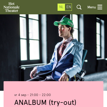
NL
EN
Menu
vr 4 sep
- 21:00 - 22:00
ANALBUM (try-out)