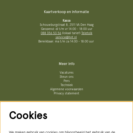
Kaartverkoop en informatie
Kassa
Schouwburgstraat 8, 2511 VA Den Haag
Geopend: di t/m vr 14:00 - 18:00 uur
088 356 53 56
(lokaal tarief)
Teletolk
service@hnt.nl
Bereikbaar: ma t/m za 14:00 - 18:00 uur
Meer info
Vacatures
Steun ons
Pers
Techniek
Algemene voorwaarden
Privacy statement
Cookies
Volg ons
We maken gebruik van cookies om bijvoorbeeld het gebruik van de