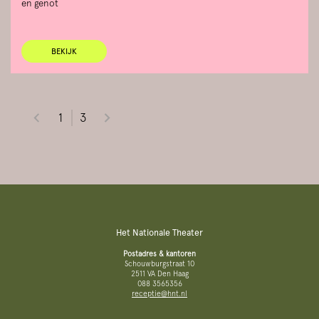
en genot
BEKIJK
1
3
Het Nationale Theater
Postadres & kantoren
Schouwburgstraat 10
2511 VA Den Haag
088 3565356
receptie@hnt.nl