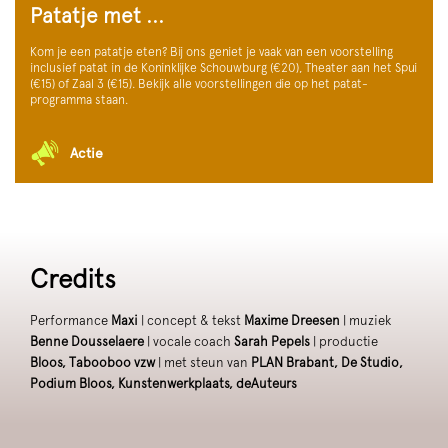
Patatje met ...
Kom je een patatje eten? Bij ons geniet je vaak van een voorstelling
inclusief patat in de Koninklijke Schouwburg (€20), Theater aan het Spui
(€15) of Zaal 3 (€15). Bekijk alle voorstellingen die op het patat-
programma staan.
Actie
Credits
Performance
Maxi
| concept & tekst
Maxime Dreesen
| muziek
Benne Dousselaere
| vocale coach
Sarah Pepels
| productie
Bloos,
Tabooboo vzw
| met steun van
PLAN Brabant, De Studio,
Podium Bloos, Kunstenwerkplaats, deAuteurs