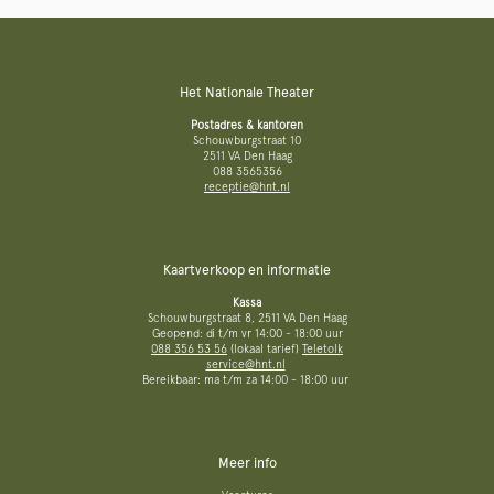
Het Nationale Theater
Postadres & kantoren
Schouwburgstraat 10
2511 VA Den Haag
088 3565356
receptie@hnt.nl
Kaartverkoop en informatie
Kassa
Schouwburgstraat 8, 2511 VA Den Haag
Geopend: di t/m vr 14:00 - 18:00 uur
088 356 53 56
(lokaal tarief)
Teletolk
service@hnt.nl
Bereikbaar: ma t/m za 14:00 - 18:00 uur
Meer info