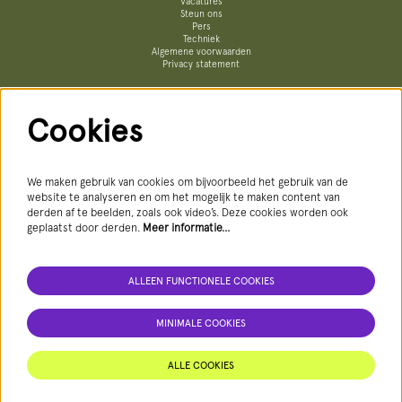
Vacatures
Steun ons
Pers
Techniek
Algemene voorwaarden
Privacy statement
Cookies
Volg ons
We maken gebruik van cookies om bijvoorbeeld het gebruik van de
website te analyseren en om het mogelijk te maken content van
derden af te beelden, zoals ook video’s. Deze cookies worden ook
geplaatst door derden.
Meer informatie…
AANMELDEN NIEUWSBRIEF
ALLEEN FUNCTIONELE COOKIES
MINIMALE COOKIES
Deze site wordt beschermd door reCAPTCHA, dataverwerking gebeurt in overeenstemming met de
Cloud Data Processing Addendum
van
Google.
ALLE COOKIES