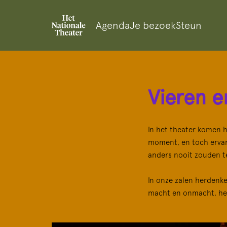
Agenda
Je bezoek
Steun
Vieren e
In het theater komen h
moment, en toch ervare
anders nooit zouden te
In onze zalen herdenke
macht en onmacht, her