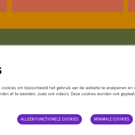
koop en informatie
Meer info
Vacatures
straat 8, 2511 VA Den Haag
Steun ons
s
i t/m vr 14:00 - 18:00 uur
Pers
3 56
(lokaal tarief)
Teletolk
Techniek
t.nl
Algemene voorwaarden
: ma t/m za 14:00 - 18:00 uur
Privacy statement
cookies om bijvoorbeeld het gebruik van de website te analyseren en 
den af te beelden, zoals ook video’s. Deze cookies worden ook geplaa
ALLEEN FUNCTIONELE COOKIES
MINIMALE COOKIES