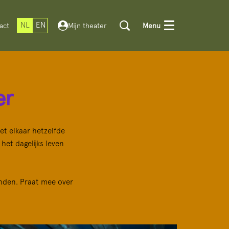
NL
EN
act
Mijn theater
Menu
er
et elkaar hetzelfde
het dagelijks leven
inden. Praat mee over