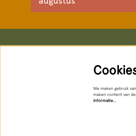
augustus
Het Nationale Theater
Kaartver
Postadres & kantoren
Kassa
Schouwburgstraat 10
Schouwburg
Cookie
2511 VA Den Haag
Geopend: d
088 3565356
088 356 5
receptie@hnt.nl
service@hn
Bereikbaar
We maken gebruik van 
maken content van der
informatie…