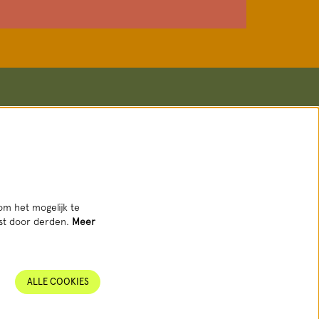
Volg ons
om het mogelijk te
tst door derden.
Meer
AANMELDEN NIEUWSBRIEF
ALLE COOKIES
Deze site wordt beschermd door reCAPTCHA, dataverwerking gebeurt in
overeenstemming met de
Cloud Data Processing Addendum
van Google.