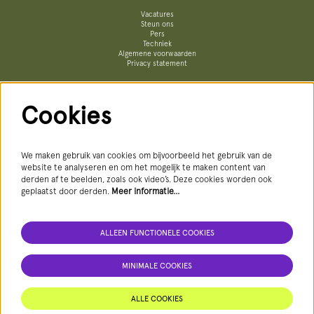
Vacatures
Steun ons
Pers
Techniek
Algemene voorwaarden
Privacy statement
Cookies
Volg ons
We maken gebruik van cookies om bijvoorbeeld het gebruik van de
website te analyseren en om het mogelijk te maken content van
derden af te beelden, zoals ook video’s. Deze cookies worden ook
geplaatst door derden.
Meer informatie…
AANMELDEN NIEUWSBRIEF
ALLEEN FUNCTIONELE COOKIES
MINIMALE COOKIES
Deze site wordt beschermd door reCAPTCHA, dataverwerking gebeurt in overeenstemming met de
Cloud Data Processing Addendum
van
Google.
ALLE COOKIES