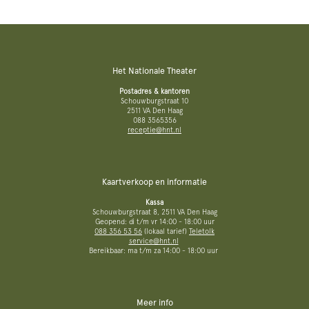
Het Nationale Theater
Postadres & kantoren
Schouwburgstraat 10
2511 VA Den Haag
088 3565356
receptie@hnt.nl
Kaartverkoop en informatie
Kassa
Schouwburgstraat 8, 2511 VA Den Haag
Geopend: di t/m vr 14:00 - 18:00 uur
088 356 53 56
(lokaal tarief)
Teletolk
service@hnt.nl
Bereikbaar: ma t/m za 14:00 - 18:00 uur
Meer info