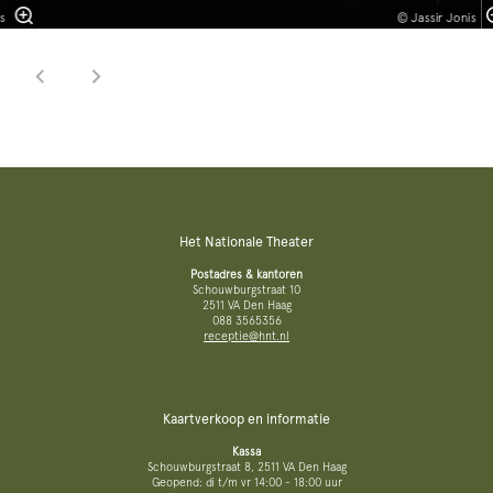
s
© Jassir Jonis
Het Nationale Theater
Postadres & kantoren
Schouwburgstraat 10
2511 VA Den Haag
088 3565356
receptie@hnt.nl
Kaartverkoop en informatie
Kassa
Schouwburgstraat 8, 2511 VA Den Haag
Geopend: di t/m vr 14:00 - 18:00 uur