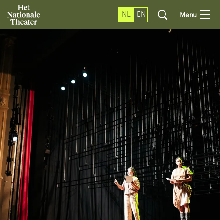
NL
EN
Menu
Inzoomen