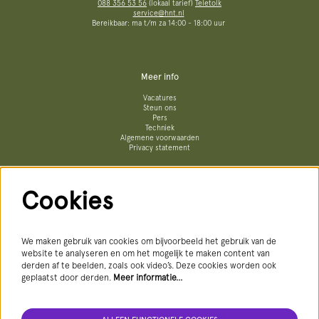
088 356 53 56
(lokaal tarief)
Teletolk
service@hnt.nl
Bereikbaar: ma t/m za 14:00 - 18:00 uur
Meer info
Vacatures
Steun ons
Pers
Techniek
Algemene voorwaarden
Privacy statement
Cookies
Volg ons
We maken gebruik van cookies om bijvoorbeeld het gebruik van de
website te analyseren en om het mogelijk te maken content van
derden af te beelden, zoals ook video’s. Deze cookies worden ook
geplaatst door derden.
Meer informatie…