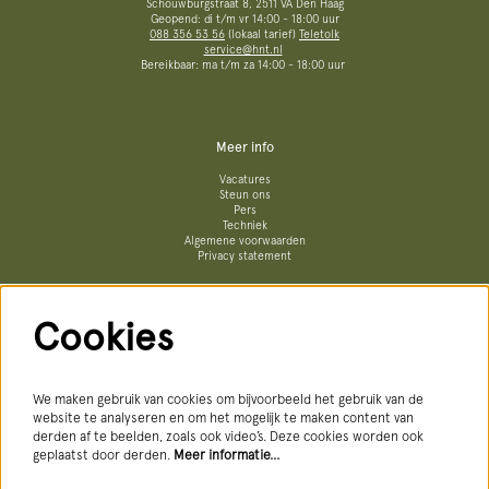
Schouwburgstraat 8, 2511 VA Den Haag
Geopend: di t/m vr 14:00 - 18:00 uur
088 356 53 56
(lokaal tarief)
Teletolk
service@hnt.nl
Bereikbaar: ma t/m za 14:00 - 18:00 uur
Meer info
Vacatures
Steun ons
Pers
Techniek
Algemene voorwaarden
Privacy statement
Cookies
Volg ons
We maken gebruik van cookies om bijvoorbeeld het gebruik van de
website te analyseren en om het mogelijk te maken content van
derden af te beelden, zoals ook video’s. Deze cookies worden ook
geplaatst door derden.
Meer informatie…