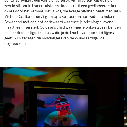
echte ‘tori-man’, een verhalenverteller. Als hij vertelt valt de hele
wereld stil om te komen luisteren. Ineens rijdt een geblindeerde limo
dwars door het verhaal. Het is Vos, die akelige plannen heeft met Jean-
Michel. Cel, Bones en Zi gaan op avontuur om hun vader te helpen.
Gewapend met een potloodzwaard waarmee je tekeningen levend
maakt, een ijzersterk Colossusschild waarmee je onkwetsbaar bent en
een raadselachtige tijgerklauw die je de kracht van honderd tijgers
geeft. Zijn ze tegen de handlangers van de kwaadaardige Vos
opgewassen?
Overslaan