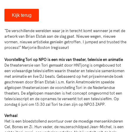
Kijk terug
“De verschillende werelden waar je in terecht komt wanneer je met de
artwork van Brian Elstak aan de slag gaat. Nieuwe wegen, nieuwe
vormen, nieuwe artistieke genieën getroffen. I jumped and trusted the
process!” Marjorie Boston (regisseur)
Voorstelling Tori op NPO is een mix van theater, televisie en animatie
De theaterversie van Tori gemaakt door HNTjong is omgebouwd tot
een volwaardige televisiefilm waarin theater en televisie samenkomen
met animatie en live DJ beats. Gebaseerd op het prijswinnende boek
geschreven door Brian Elstak i.s.m. Karin Amatmoekrim speelde
afgelopen theaterseizoen de voorstelling Tori in de Nederlandse
theaters. De afgelopen maanden is het concept omgevormd tot een
televisiescript en de opnames te verwerkt tot een televisiefilm. Op
zondag 6 juni om 13:30 zal Tori te zien zijn op NPO3 ZAPP.
Verhaal
Het is een bloedstollend avontuur over de moedige mensenkinderen
Cel, Bones en Zi. Hun vader, de reuzenschildpad Jean-Michel, is een