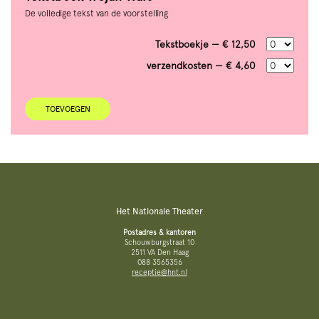
De volledige tekst van de voorstelling
Tekstboekje — € 12,50
verzendkosten — € 4,60
TOEVOEGEN
Het Nationale Theater
Postadres & kantoren
Schouwburgstraat 10
2511 VA Den Haag
088 3565356
receptie@hnt.nl