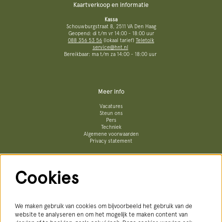
Kaartverkoop en informatie
Kassa
Schouwburgstraat 8, 2511 VA Den Haag
Geopend: di t/m vr 14:00 - 18:00 uur
088 356 53 56
(lokaal tarief)
Teletolk
service@hnt.nl
Bereikbaar: ma t/m za 14:00 - 18:00 uur
Meer info
Vacatures
Steun ons
Pers
Techniek
Algemene voorwaarden
Privacy statement
Cookies
Volg ons
We maken gebruik van cookies om bijvoorbeeld het gebruik van de
website te analyseren en om het mogelijk te maken content van