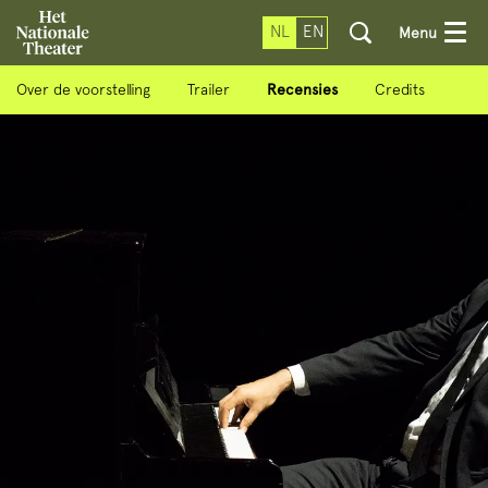
NL
EN
Menu
Over de voorstelling
Trailer
Recensies
Credits