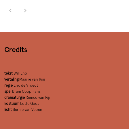
Credits
tekst
Will Eno
vertaling
Maaike van Rijn
regie
Eric de Vroedt
spel
Bram Coopmans
dramaturgie
Remco van Rijn
kostuum
Lotte Goos
licht
Bernie van Velzen