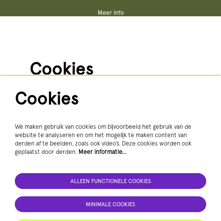
Meer info
Vacatures
Steun ons
Pers
Techniek
Algemene voorwaarden
Cookies
Privacy statement
Cookies
We gebruiken diensten als Youtube en Vimeo voor video's
Volg ons
en andere media. Om deze te kunnen zien, moet je
toestemming geven tot het plaatsen van cookies.
Meer informatie…
We maken gebruik van cookies om bijvoorbeeld het gebruik van de
website te analyseren en om het mogelijk te maken content van
derden af te beelden, zoals ook video’s. Deze cookies worden ook
geplaatst door derden.
Meer informatie…
ALLEEN FUNCTIONELE COOKIES
MINIMALE COOKIES
ALLEEN FUNCTIONELE COOKIES
AANMELDEN NIEUWSBRIEF
ALLE COOKIES
MINIMALE COOKIES
Deze site wordt beschermd door reCAPTCHA, dataverwerking gebeurt in overeenstemming met de
Cloud Data Processing Addendum
van
Google.