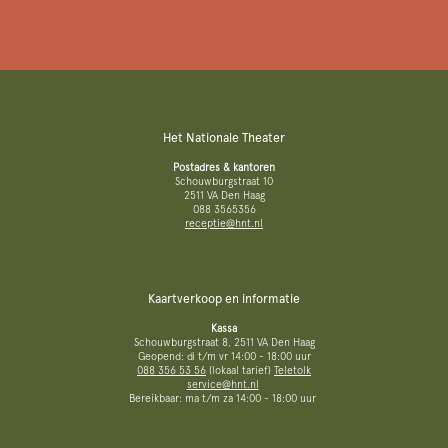
Het Nationale Theater
Postadres & kantoren
Schouwburgstraat 10
2511 VA Den Haag
088 3565356
receptie@hnt.nl
Kaartverkoop en informatie
Kassa
Schouwburgstraat 8, 2511 VA Den Haag
Geopend: di t/m vr 14:00 - 18:00 uur
088 356 53 56
(lokaal tarief)
Teletolk
service@hnt.nl
Bereikbaar: ma t/m za 14:00 - 18:00 uur