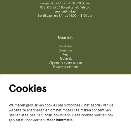
Geopend: di t/m vr 14:00 - 18:00 uur
088 356 53 56
(lokaal tarief)
Teletolk
service@hnt.nl
Bereikbaar: ma t/m za 14:00 - 18:00 uur
Meer info
Vacatures
Steun ons
Pers
Techniek
Algemene voorwaarden
Privacy statement
Cookies
Volg ons
We maken gebruik van cookies om bijvoorbeeld het gebruik van de
website te analyseren en om het mogelijk te maken content van
derden af te beelden, zoals ook video’s. Deze cookies worden ook
geplaatst door derden.
Meer informatie…