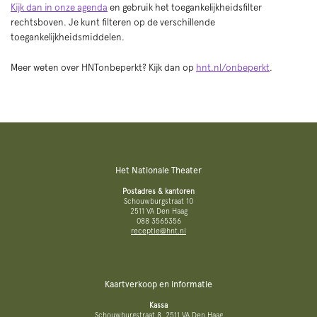
Kijk dan in onze agenda
en gebruik het toegankelijkheidsfilter
rechtsboven. Je kunt filteren op de verschillende
toegankelijkheidsmiddelen.
Meer weten over HNTonbeperkt? Kijk dan op
hnt.nl/onbeperkt
.
Het Nationale Theater
Postadres & kantoren
Schouwburgstraat 10
2511 VA Den Haag
088 3565356
receptie@hnt.nl
Kaartverkoop en informatie
Kassa
Schouwburgstraat 8, 2511 VA Den Haag