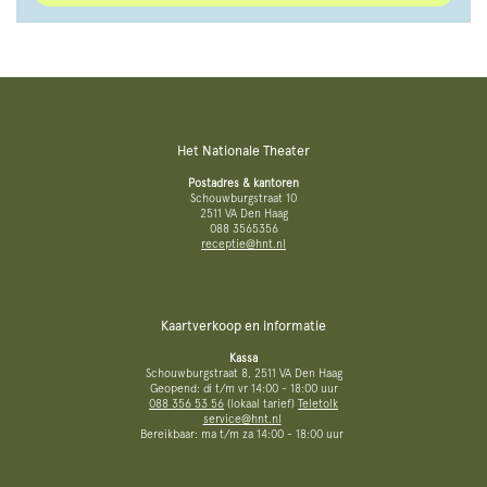
Het Nationale Theater
Postadres & kantoren
Schouwburgstraat 10
2511 VA Den Haag
088 3565356
receptie@hnt.nl
Kaartverkoop en informatie
Kassa
Schouwburgstraat 8, 2511 VA Den Haag
Geopend: di t/m vr 14:00 - 18:00 uur
088 356 53 56
(lokaal tarief)
Teletolk
service@hnt.nl
Bereikbaar: ma t/m za 14:00 - 18:00 uur