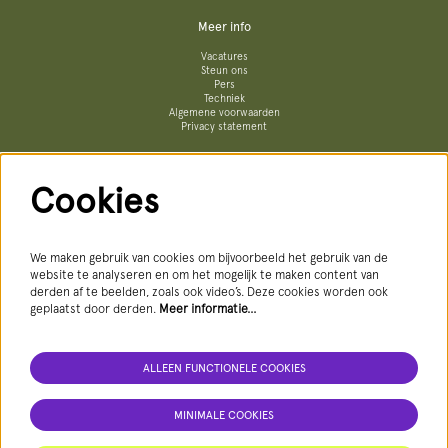
Meer info
Vacatures
Steun ons
Pers
Techniek
Algemene voorwaarden
Privacy statement
Cookies
Volg ons
We maken gebruik van cookies om bijvoorbeeld het gebruik van de
website te analyseren en om het mogelijk te maken content van
derden af te beelden, zoals ook video’s. Deze cookies worden ook
geplaatst door derden.
Meer informatie…
AANMELDEN NIEUWSBRIEF
ALLEEN FUNCTIONELE COOKIES
MINIMALE COOKIES
Deze site wordt beschermd door reCAPTCHA, dataverwerking gebeurt in overeenstemming met de
Cloud Data Processing Addendum
van
Google.