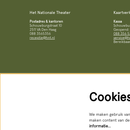
Het Nationale Theater
Kaartver
Postadres & kantoren
Kassa
Schouwburgstraat 10
Schouwburg
2511 VA Den Haag
Geopend: d
088 3565356
088 356 5
receptie@hnt.nl
service@hn
Bereikbaar
Cookie
We maken gebruik van 
maken content van der
informatie…