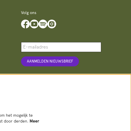
Volg ons
AANMELDEN NIEUWSBRIEF
Deze site wordt beschermd door reCAPTCHA, dataverwerking gebeurt in
overeenstemming met de
Cloud Data Processing Addendum
van Google.
om het mogelijk te
tst door derden.
Meer