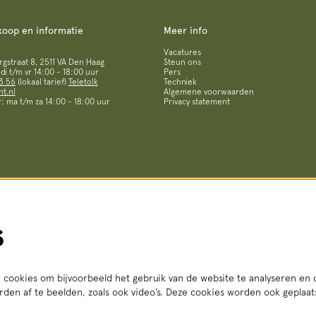
koop en informatie
Meer info
Vacatures
straat 8, 2511 VA Den Haag
Steun ons
i t/m vr 14:00 - 18:00 uur
Pers
3 56
(lokaal tarief)
Teletolk
Techniek
t.nl
Algemene voorwaarden
: ma t/m za 14:00 - 18:00 uur
Privacy statement
s
cookies om bijvoorbeeld het gebruik van de website te analyseren en 
den af te beelden, zoals ook video’s. Deze cookies worden ook geplaa