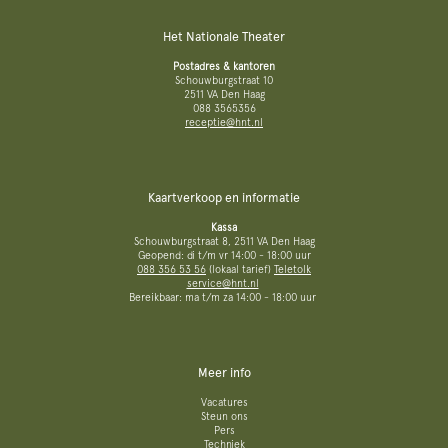
Het Nationale Theater
Postadres & kantoren
Schouwburgstraat 10
2511 VA Den Haag
088 3565356
receptie@hnt.nl
Kaartverkoop en informatie
Kassa
Schouwburgstraat 8, 2511 VA Den Haag
Geopend: di t/m vr 14:00 - 18:00 uur
088 356 53 56
(lokaal tarief)
Teletolk
service@hnt.nl
Bereikbaar: ma t/m za 14:00 - 18:00 uur
Meer info
Vacatures
Steun ons
Pers
Techniek