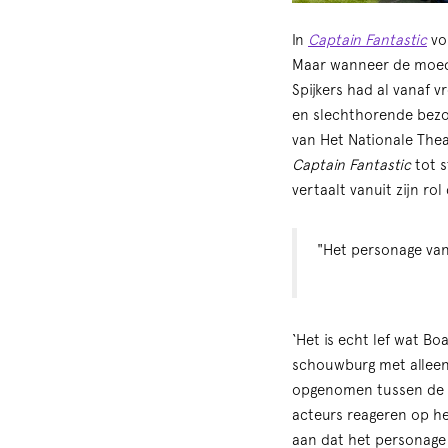
In
Captain Fantastic
vol
Maar wanneer de moeder
Spijkers had al vanaf 
en slechthorende bezo
van Het Nationale Theat
Captain Fantastic
tot s
vertaalt vanuit zijn ro
"Het personage van 
‘Het is echt lef wat B
schouwburg met alleen 
opgenomen tussen de an
acteurs reageren op he
aan dat het personage v