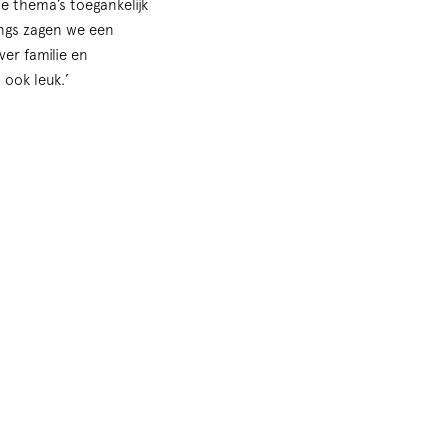
de thema’s toegankelijk
angs zagen we een
ver familie en
ook leuk.’