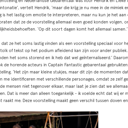
ntiteling en Nederlandse Gebarentaal was voor Hendrik en Lieke id
 intonatie’, vertelt Hendrik, ‘maar die krijg je nu mee in de mimiek
g is het lastig om emotie te interpreteren, maar nu kun je het aan 
praten dat ze de voorstelling allemaal even goed konden volgen, 
lijkheidsbehoeften. ‘Op dit soort dagen komt het allemaal samen.’
 dat ze het soms lastig vinden als een voorstelling speciaal voor h
tolk of tekst op het podium afleidend kan zijn voor ander publiek. 
vinden het soms storend en ik heb dat wel geïnternaliseerd.’ Daaro
 de horende acteurs in Captain Fantastic gebarentaal gebruikten.
elling. ‘Het zijn maar kleine stukjes, maar dit zijn de momenten d
on me identificeren met verschillende personages, omdat ze zelf g
 mensen niet tegenover elkaar, maar laat je zien dat we allemaa
en. Dat is meer dan alleen toegankelijk - ik voelde echt dat wij er 
Dat raakt me. Deze voorstelling maakt geen verschil tussen doven 