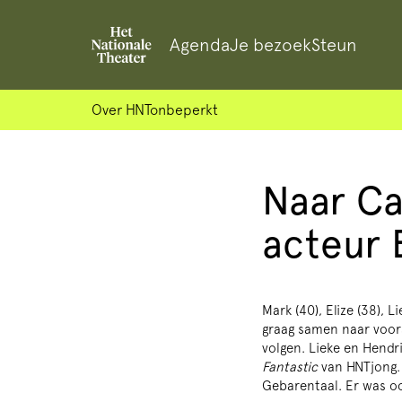
Agenda
Je bezoek
Steun
Over HNTonbeperkt
Naar Ca
acteur 
Mark (40), Elize (38), 
graag samen naar voors
volgen. Lieke en Hendr
Fantastic
van HNTjong. 
Gebarentaal. Er was oo