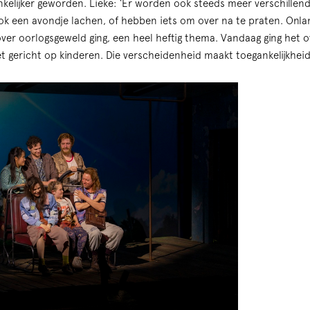
ankelijker geworden. Lieke: ‘Er worden ook steeds meer verschillen
ok een avondje lachen, of hebben iets om over na te praten. Onl
over oorlogsgeweld ging, een heel heftig thema. Vandaag ging het o
 gericht op kinderen. Die verscheidenheid maakt toegankelijkheid 