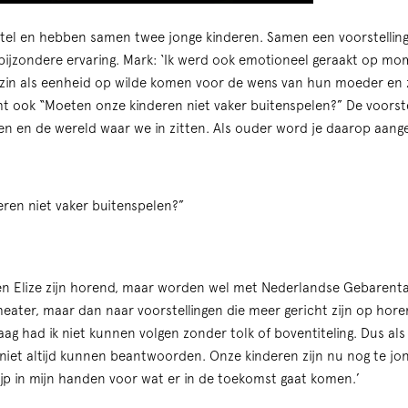
 stel en hebben samen twee jonge kinderen. Samen een voorstellin
bijzondere ervaring. Mark: ‘Ik werd ook emotioneel geraakt op m
ezin als eenheid op wilde komen voor de wens van hun moeder en z
acht ook “Moeten onze kinderen niet vaker buitenspelen?” De voorste
en en de wereld waar we in zitten. Als ouder word je daarop aang
ren niet vaker buitenspelen?”
en Elize zijn horend, maar worden wel met Nederlandse Gebarenta
eater, maar dan naar voorstellingen die meer gericht zijn op hore
aag had ik niet kunnen volgen zonder tolk of boventiteling. Dus als
e niet altijd kunnen beantwoorden. Onze kinderen zijn nu nog te jo
nijp in mijn handen voor wat er in de toekomst gaat komen.’