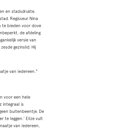
men en stadsdrukte.
stad. Regisseur Nina
n te bieden voor dove
beperkt, de afdeling
ankelijk versie van
esde gezinslid. Hij
aatje van iedereen."
an voor een hele
integraal is
 geen buitenbeentje. De
te leggen.’ Elize vult
 maatje van iedereen,