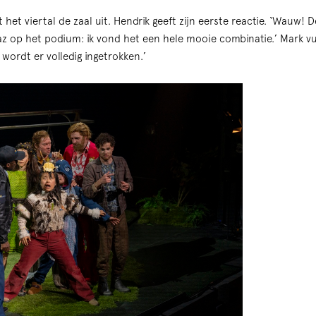
et viertal de zaal uit. Hendrik geeft zijn eerste reactie. ‘Wauw! D
az op het podium: ik vond het een hele mooie combinatie.’ Mark vul
 wordt er volledig ingetrokken.’