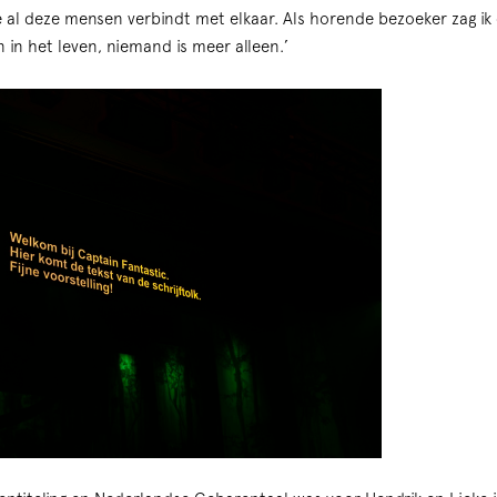
die al deze mensen verbindt met elkaar. Als horende bezoeker zag i
in het leven, niemand is meer alleen.’