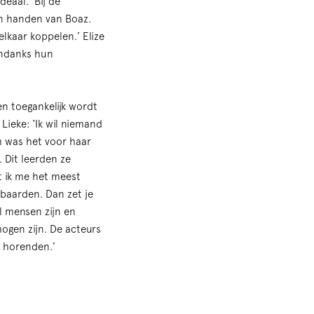
eaal. ‘Bij de
 en handen van Boaz.
elkaar koppelen.’ Elize
ondanks hun
en toegankelijk wordt
Lieke: ‘Ik wil niemand
m was het voor haar
 Dit leerden ze
at ik me het meest
ebaarden. Dan zet je
l mensen zijn en
mogen zijn. De acteurs
en horenden.’