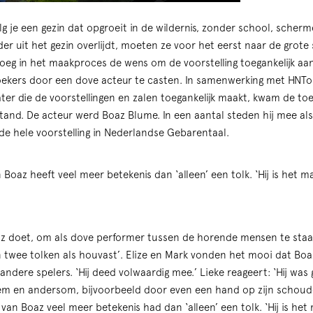
g je een gezin dat opgroeit in de wildernis, zonder school, scher
 uit het gezin overlijdt, moeten ze voor het eerst naar de grote 
vroeg in het maakproces de wens om de voorstelling toegankelijk aa
ekers door een dove acteur te casten. In samenwerking met HNTon
er die de voorstellingen en zalen toegankelijk maakt, kwam de toeg
tand. De acteur werd Boaz Blume. In een aantal steden hij mee als z
l de hele voorstelling in Nederlandse Gebarentaal.
Boaz heeft veel meer betekenis dan ‘alleen’ een tolk. ‘Hij is het m
oaz doet, om als dove performer tussen de horende mensen te sta
twee tolken als houvast’. Elize en Mark vonden het mooi dat Boaz 
dere spelers. ‘Hij deed volwaardig mee.’ Lieke reageert: ‘Hij was
m en andersom, bijvoorbeeld door even een hand op zijn schouder 
an Boaz veel meer betekenis had dan ‘alleen’ een tolk. ‘Hij is het