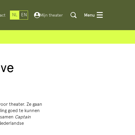
NL
EN
act
Mijn theater
Menu
ove
 voor theater. Ze gaan
ling goed te kunnen
en samen
Captain
 Nederlandse