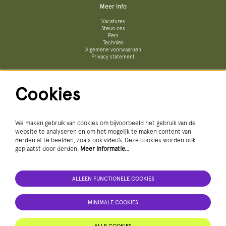
Meer info
Vacatures
Steun ons
Pers
Techniek
Algemene voorwaarden
Privacy statement
Cookies
Volg ons
We maken gebruik van cookies om bijvoorbeeld het gebruik van de
website te analyseren en om het mogelijk te maken content van
derden af te beelden, zoals ook video’s. Deze cookies worden ook
geplaatst door derden.
Meer informatie…
ALLEEN FUNCTIONELE COOKIES
AANMELDEN NIEUWSBRIEF
MINIMALE COOKIES
Deze site wordt beschermd door reCAPTCHA, dataverwerking gebeurt in overeenstemming met de
Cloud Data Processing Addendum
van
Google.