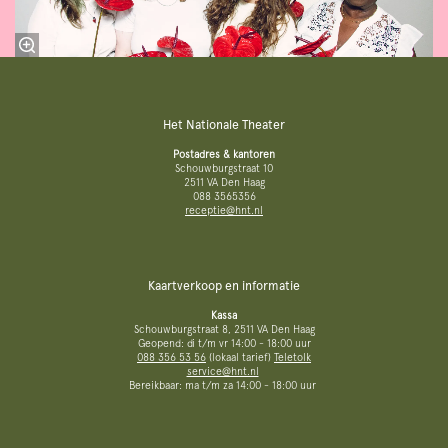
Het Nationale Theater
Postadres & kantoren
Schouwburgstraat 10
2511 VA Den Haag
088 3565356
receptie@hnt.nl
Kaartverkoop en informatie
Kassa
Schouwburgstraat 8, 2511 VA Den Haag
Geopend: di t/m vr 14:00 - 18:00 uur
088 356 53 56
(lokaal tarief)
Teletolk
service@hnt.nl
Bereikbaar: ma t/m za 14:00 - 18:00 uur