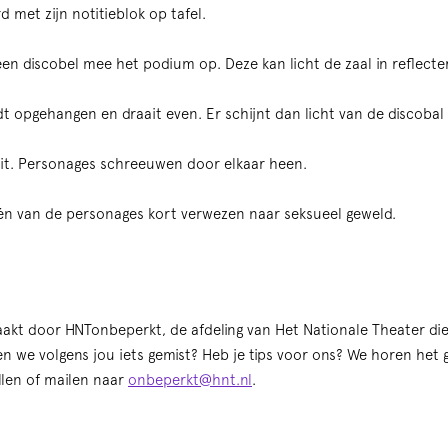
 met zijn notitieblok op tafel.
en discobel mee het podium op. Deze kan licht de zaal in reflecte
t opgehangen en draait even. Er schijnt dan licht van de discobal 
uit. Personages schreeuwen door elkaar heen.
én van de personages kort verwezen naar seksueel geweld.
maakt door HNTonbeperkt, de afdeling van Het Nationale Theater di
en we volgens jou iets gemist? Heb je tips voor ons? We horen het 
llen of mailen naar
onbeperkt@hnt.nl
.