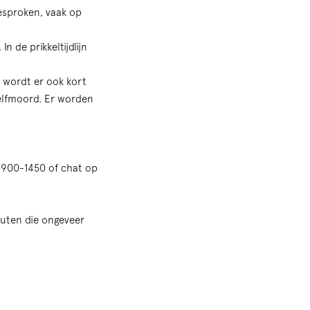
gesproken, vaak op
 de prikkeltijdlijn
ij wordt er ook kort
zelfmoord. Er worden
 0900-1450 of chat op
nuten die ongeveer