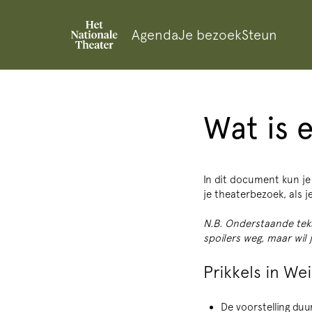
Agenda
Je bezoek
Steun
Wat is 
In dit document kun je 
je theaterbezoek, als 
N.B. Onderstaande teks
spoilers weg, maar wil 
Prikkels in We
De voorstelling duu