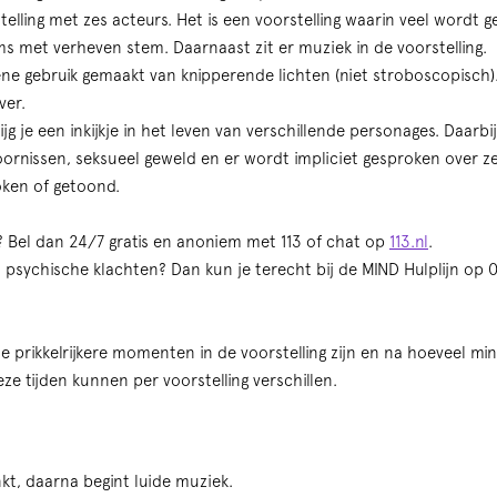
telling met zes acteurs. Het is een voorstelling waarin veel wordt 
 met verheven stem. Daarnaast zit er muziek in de voorstelling.
ne gebruik gemaakt van knipperende lichten (niet stroboscopisch). In
ver.
rijg je een inkijkje in het leven van verschillende personages. Daarb
oornissen, seksueel geweld en er wordt impliciet gesproken over 
oken of getoond.
? Bel dan 24/7 gratis en anoniem met 113 of chat op
113.nl
.
ij psychische klachten? Dan kun je terecht bij de MIND Hulplijn op
de prikkelrijkere momenten in de voorstelling zijn en na hoeveel mi
ze tijden kunnen per voorstelling verschillen.
kt, daarna begint luide muziek.