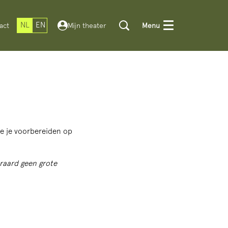
NL
EN
act
Mijn theater
Menu
 je je voorbereiden op
eraard geen grote
.