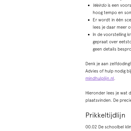
Weirdo
is een voors
hoog tempo en soms
Er wordt in één sce
lees je daar meer o
In de voorstelling k
gepraat over eetst
geen details bespr
Denk je aan zelfdoding
Advies of hulp nodig b
mindhulplijn.nl
.
Hieronder lees je wat 
plaatsvinden. De precie
Prikkeltijdlijn
00.02 De schoolbel klin