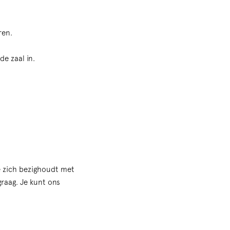
ren.
de zaal in.
e zich bezighoudt met
graag. Je kunt ons