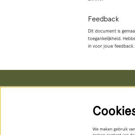
Feedback
Dit document is gemaa
toegankelijkheid. Hebb
in voor jouw feedback. 
Het Nationale Theater
Kaartver
Postadres & kantoren
Kassa
Schouwburgstraat 10
Schouwburg
Cookie
2511 VA Den Haag
Geopend: d
088 3565356
088 356 5
receptie@hnt.nl
service@hn
Bereikbaar
We maken gebruik van 
maken content van der