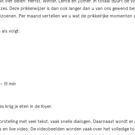
t vier delen: Herfst, Winter, Lente en Zomer. In totaal duurt de vo
uzes. Deze prikkelwijzer is dan ook langer dan u van ons gewend bent.
eizoenen. Per maand vertellen we u wat de prikkelrijke momenten z
 als volgt:
– 15 min
 krijg je eten in de foyer.
orstelling met veel tekst, vaak snelle dialogen. Daarnaast wordt er
s en live video. De videobeelden worden vaak over het volledige t