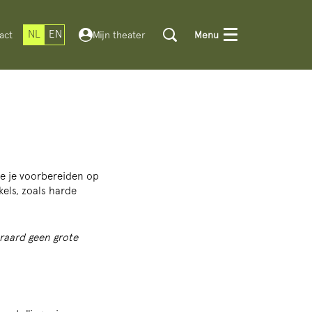
NL
EN
act
Mijn theater
Menu
 je je voorbereiden op
kels, zoals harde
eraard geen grote