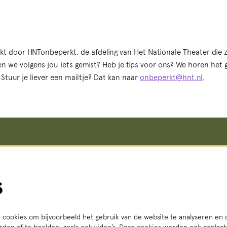
kt door HNTonbeperkt, de afdeling van Het Nationale Theater die 
en we volgens jou iets gemist? Heb je tips voor ons? We horen het 
Stuur je liever een mailtje? Dat kan naar
onbeperkt@hnt.nl
.
koop en informatie
Meer info
Vacatures
straat 8, 2511 VA Den Haag
Steun ons
s
i t/m vr 14:00 - 18:00 uur
Pers
3 56
(lokaal tarief)
Teletolk
Techniek
t.nl
Algemene voorwaarden
: ma t/m za 14:00 - 18:00 uur
Privacy statement
cookies om bijvoorbeeld het gebruik van de website te analyseren en 
den af te beelden, zoals ook video’s. Deze cookies worden ook geplaa