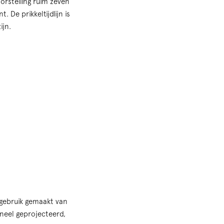
orstelling ruim zeven
 De prikkeltijdlijn is
ijn.
 gebruik gemaakt van
oneel geprojecteerd,