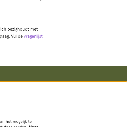
zich bezighoudt met
graag. Vul de
vragenlijst
Volg ons
om het mogelijk te
tst door derden.
Meer