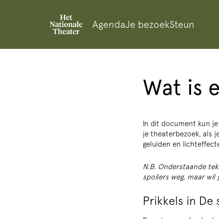
Agenda
Je bezoek
Steun
Wat is 
In dit document kun je 
je theaterbezoek, als j
geluiden en lichteffect
N.B. Onderstaande teks
spoilers weg, maar wil j
Prikkels in De