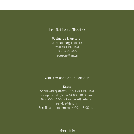
Het Nationale Theater
Postadres & kantoren
Schouwburgstraat 10
2511 VA Den Haag
088 3565356
receptie@hnt.nl
Kaartverkoop en informatie
Kassa
Schouwburgstraat 8, 2511 VA Den Haag
Geopend: di t/m vr 14:00 - 18:00 uur
088 356 53 56
(lokaal tarief)
Teletolk
service@hnt.nl
Bereikbaar: ma t/m za 14:00 - 18:00 uur
Meer info