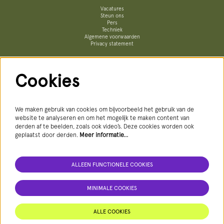
Vacatures
Steun ons
Pers
Techniek
Algemene voorwaarden
Privacy statement
Cookies
Volg ons
We maken gebruik van cookies om bijvoorbeeld het gebruik van de
website te analyseren en om het mogelijk te maken content van
derden af te beelden, zoals ook video’s. Deze cookies worden ook
geplaatst door derden.
Meer informatie…
AANMELDEN NIEUWSBRIEF
ALLEEN FUNCTIONELE COOKIES
MINIMALE COOKIES
Deze site wordt beschermd door reCAPTCHA, dataverwerking gebeurt in overeenstemming met de
Cloud Data Processing Addendum
van
Google.
ALLE COOKIES