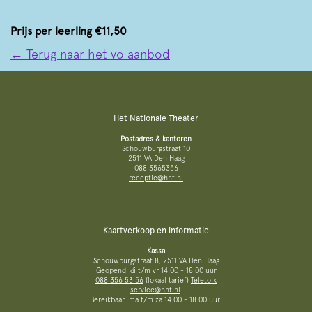
Prijs per leerling €11,50
← Terug naar het vo aanbod
Het Nationale Theater
Postadres & kantoren
Schouwburgstraat 10
2511 VA Den Haag
088 3565356
receptie@hnt.nl
Kaartverkoop en informatie
Kassa
Schouwburgstraat 8, 2511 VA Den Haag
Geopend: di t/m vr 14:00 - 18:00 uur
088 356 53 56
(lokaal tarief)
Teletolk
service@hnt.nl
Bereikbaar: ma t/m za 14:00 - 18:00 uur