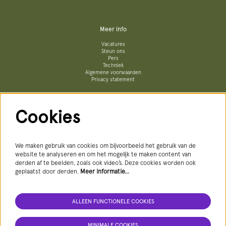
Meer info
Vacatures
Steun ons
Pers
Techniek
Algemene voorwaarden
Privacy statement
Cookies
Volg ons
We maken gebruik van cookies om bijvoorbeeld het gebruik van de
website te analyseren en om het mogelijk te maken content van
derden af te beelden, zoals ook video’s. Deze cookies worden ook
geplaatst door derden.
Meer informatie…
AANMELDEN NIEUWSBRIEF
ALLEEN FUNCTIONELE COOKIES
MINIMALE COOKIES