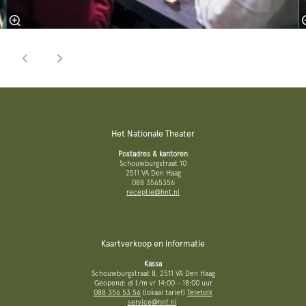
Het Nationale Theater
Postadres & kantoren
Schouwburgstraat 10
2511 VA Den Haag
088 3565356
receptie@hnt.nl
Kaartverkoop en informatie
Kassa
Schouwburgstraat 8, 2511 VA Den Haag
Geopend: di t/m vr 14:00 - 18:00 uur
088 356 53 56
(lokaal tarief)
Teletolk
service@hnt.nl