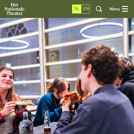
NL
EN
Menu
Inzoomen