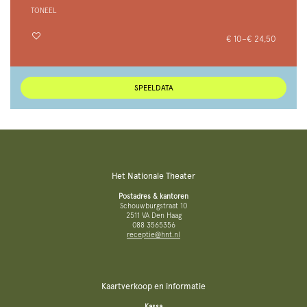
TONEEL
€ 10–€ 24,50
SPEELDATA
Het Nationale Theater
Postadres & kantoren
Schouwburgstraat 10
2511 VA Den Haag
088 3565356
receptie@hnt.nl
Kaartverkoop en informatie
Kassa