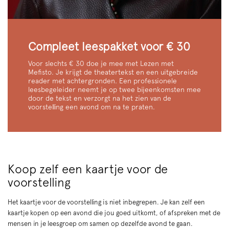
Compleet leespakket voor € 30
Voor slechts € 30 doe je mee met Lezen met
Mefisto. Je krijgt de theatertekst en een uitgebreide
reader met achtergronden. Een professionele
leesbegeleider neemt je op twee bijeenkomsten mee
door de tekst en verzorgt na het zien van de
voorstelling een avond om na te praten.
Koop zelf een kaartje voor de
voorstelling
Het kaartje voor de voorstelling is niet inbegrepen. Je kan zelf een
kaartje kopen op een avond die jou goed uitkomt, of afspreken met de
mensen in je leesgroep om samen op dezelfde avond te gaan.