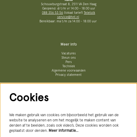
Schouwburgstraat 8, 2511 VA Den Haag
Geopend: di t/m vr 14:00 - 18:00 uur
088 356 53 56
(lokaal tarief)
Teletolk
service@hnt.nl
Bereikbaar: ma t/m za 14:00 - 18:00 uur
Meer info
Vacatures
Steun ons
Pers
Techniek
Algemene voorwaarden
Privacy statement
Cookies
Volg ons
We maken gebruik van cookies om bijvoorbeeld het gebruik van de
website te analyseren en om het mogelijk te maken content van
derden af te beelden, zoals ook video’s. Deze cookies worden ook
geplaatst door derden.
Meer informatie…