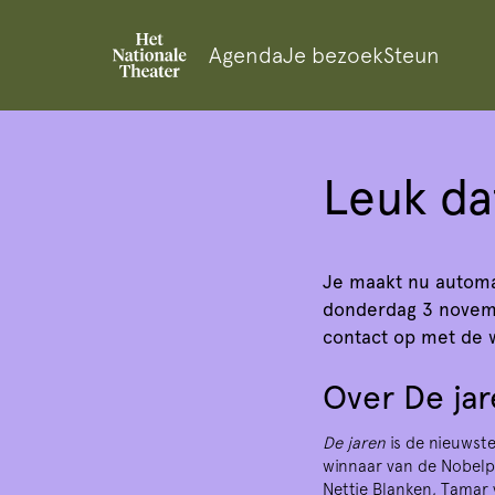
Agenda
Je bezoek
Steun
Leuk da
Inzoomen
Je maakt nu automa
donderdag 3 novemb
contact op met de w
Over De ja
De jaren
is de nieuwste
winnaar van de Nobelpr
Nettie Blanken, Tamar