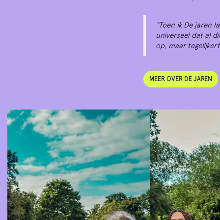
“Toen ik De jaren la
universeel dat al d
op, maar tegelijke
MEER OVER DE JAREN
Overslaan