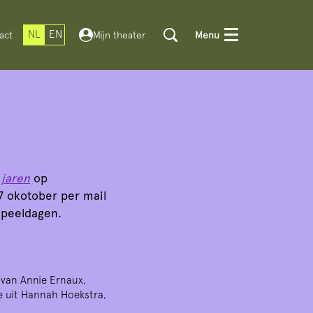
NL
EN
act
Mijn theater
Menu
 jaren
op
7 okotober per mail
speeldagen.
r van Annie Ernaux,
e uit Hannah Hoekstra,