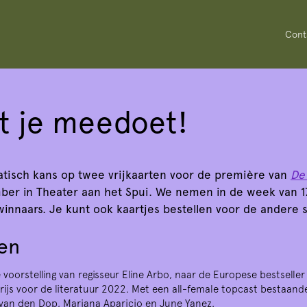
Cont
t je meedoet!
Inzoomen
tisch kans op twee vrijkaarten voor de première van
De
er in Theater aan het Spui. We nemen in de week van 1
innaars. Je kunt ook kaartjes bestellen voor de andere 
ren
 voorstelling van regisseur Eline Arbo, naar de Europese bestselle
ijs voor de literatuur 2022. Met een all-female topcast bestaand
 van den Dop, Mariana Aparicio en June Yanez.