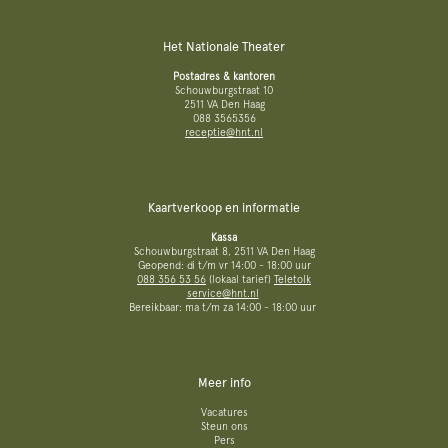
Het Nationale Theater
Postadres & kantoren
Schouwburgstraat 10
2511 VA Den Haag
088 3565356
receptie@hnt.nl
Kaartverkoop en informatie
Kassa
Schouwburgstraat 8, 2511 VA Den Haag
Geopend: di t/m vr 14:00 - 18:00 uur
088 356 53 56
(lokaal tarief)
Teletolk
service@hnt.nl
Bereikbaar: ma t/m za 14:00 - 18:00 uur
Meer info
Vacatures
Steun ons
Pers