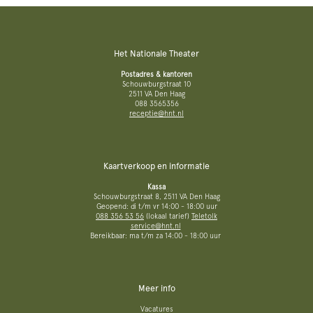
Het Nationale Theater
Postadres & kantoren
Schouwburgstraat 10
2511 VA Den Haag
088 3565356
receptie@hnt.nl
Kaartverkoop en informatie
Kassa
Schouwburgstraat 8, 2511 VA Den Haag
Geopend: di t/m vr 14:00 - 18:00 uur
088 356 53 56
(lokaal tarief)
Teletolk
service@hnt.nl
Bereikbaar: ma t/m za 14:00 - 18:00 uur
Meer info
Vacatures