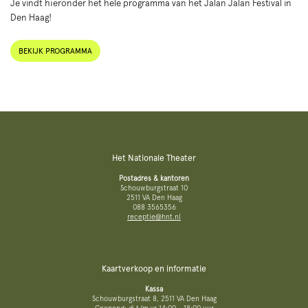
Je vindt hieronder het hele programma van het Jalan Jalan Festival in
Den Haag!
BEKIJK PROGRAMMA
Het Nationale Theater
Postadres & kantoren
Schouwburgstraat 10
2511 VA Den Haag
088 3565356
receptie@hnt.nl
Kaartverkoop en informatie
Kassa
Schouwburgstraat 8, 2511 VA Den Haag