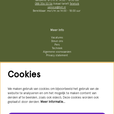
Geopend: di t/m vr 14:00 - 18:00 uur
088 356 53 56
(lokaal tarief)
Teletolk
service@hnt.nl
Bereikbaar: ma t/m za 14:00 - 18:00 uur
Meer info
Vacatures
Steun ons
Pers
Techniek
Algemene voorwaarden
Privacy statement
Cookies
Volg ons
We maken gebruik van cookies om bijvoorbeeld het gebruik van de
website te analyseren en om het mogelijk te maken content van
derden af te beelden, zoals ook video’s. Deze cookies worden ook
geplaatst door derden.
Meer informatie…