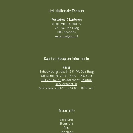
Het Nationale Theater
Postadres & kantoren
Schouwburgstraat 10
2511 VA Den Haag
088 3565356
receptie@hnt.nl
Kaartverkoop en informatie
Kassa
Schouwburgstraat 8, 2511 VA Den Haag
Geopend: di t/m vr 14:00 - 18:00 uur
088 356 53 56
(lokaal tarief)
Teletolk
service@hnt.nl
Bereikbaar: ma t/m za 14:00 - 18:00 uur
Meer info
Vacatures
Steun ons
Pers
Techniek