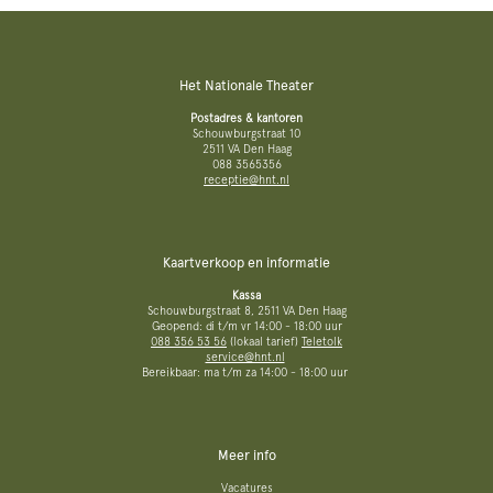
Het Nationale Theater
Postadres & kantoren
Schouwburgstraat 10
2511 VA Den Haag
088 3565356
receptie@hnt.nl
Kaartverkoop en informatie
Kassa
Schouwburgstraat 8, 2511 VA Den Haag
Geopend: di t/m vr 14:00 - 18:00 uur
088 356 53 56
(lokaal tarief)
Teletolk
service@hnt.nl
Bereikbaar: ma t/m za 14:00 - 18:00 uur
Meer info
Vacatures