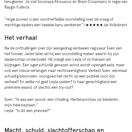
terugkeren. Je ziet Soumaya Ahouaoui en Bram Coopmans in regie van
Raygin Fullinck.
"
Hoge bomen
is een voortreffelijke voorstelling over de vraag of
machtige daders een tweede kans verdienen" | ★★★★★ de Volkskrant
Het verhaal
Na de onthullingen over zijn wangedrag verdween regisseur Sven van
het toneel. Jaren later wil hij een voorstelling maken waarin hij zijn
daderschap onderzoekt. Hij vraagt aan Leyla of zij hieraan wil
bijdragen. Een ogenschijnlijk genezen wond wordt opengehaald, maar
ook een nieuw verlangen naar rechtvaardigheid. Verliest Sven, eenmaal
schuldig bevonden, voorgoed het recht op een publiek voor zijn
verhaal? En welke rol gaat Leyla spelen? Is haar gerechtigheid een
première waard, of slechts een try-out?
Sven: "Ik was een spook, een ritseling. Hertenpootjes op bladeren,
mijn hele bestaan."
Leyla: "Is dit een preview?"
Macht, schuld, slachtofferschap en