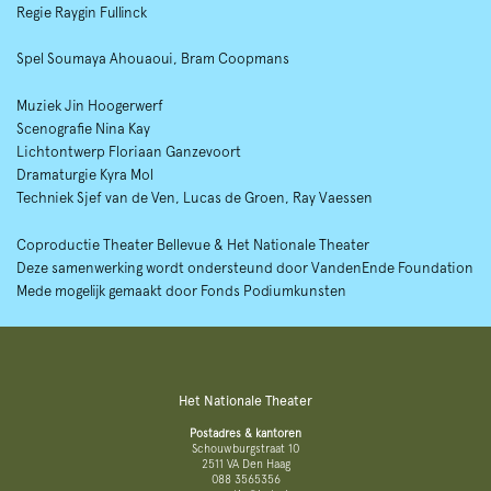
Regie Raygin Fullinck
Spel Soumaya Ahouaoui, Bram Coopmans
Muziek Jin Hoogerwerf
Scenografie Nina Kay
Lichtontwerp Floriaan Ganzevoort
Dramaturgie Kyra Mol
Techniek Sjef van de Ven, Lucas de Groen, Ray Vaessen
Coproductie Theater Bellevue & Het Nationale Theater
Deze samenwerking wordt ondersteund door VandenEnde Foundation
Mede mogelijk gemaakt door Fonds Podiumkunsten
Het Nationale Theater
Postadres & kantoren
Schouwburgstraat 10
2511 VA Den Haag
088 3565356