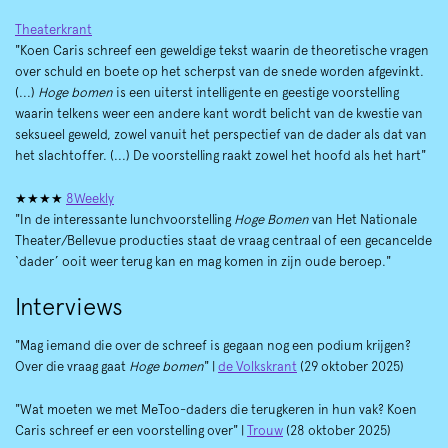
Theaterkrant
"Koen Caris schreef een geweldige tekst waarin de theoretische vragen
over schuld en boete op het scherpst van de snede worden afgevinkt.
(...)
Hoge bomen
is een uiterst intelligente en geestige voorstelling
waarin telkens weer een andere kant wordt belicht van de kwestie van
seksueel geweld, zowel vanuit het perspectief van de dader als dat van
het slachtoffer. (...) De voorstelling raakt zowel het hoofd als het hart"
★★★★
8Weekly
"In de interessante lunchvoorstelling
Hoge Bomen
van Het Nationale
Theater/Bellevue producties staat de vraag centraal of een gecancelde
‘dader’ ooit weer terug kan en mag komen in zijn oude beroep."
Interviews
"Mag iemand die over de schreef is gegaan nog een podium krijgen?
Over die vraag gaat
Hoge bomen
" |
de Volkskrant
(29 oktober 2025)
"Wat moeten we met MeToo-daders die terugkeren in hun vak? Koen
Caris schreef er een voorstelling over" |
Trouw
(28 oktober 2025)