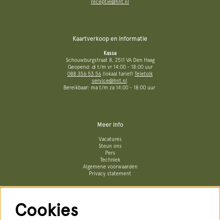
receptie@hnt.nl
Kaartverkoop en informatie
Kassa
Schouwburgstraat 8, 2511 VA Den Haag
Geopend: di t/m vr 14:00 - 18:00 uur
088 356 53 56
(lokaal tarief)
Teletolk
service@hnt.nl
Bereikbaar: ma t/m za 14:00 - 18:00 uur
Meer info
Vacatures
Steun ons
Pers
Techniek
Algemene voorwaarden
Privacy statement
Cookies
Volg ons