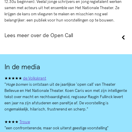
12.30u beginnen). Veelal jonge schrijvers en jong regietalent werken
samen met acteurs uit het ensemble van Het Nationale Theater. Ze
krijgen de kans om vlieguren te maken en misschien nog wel
belangrijker: een publiek voor hun voorstellingen op te bouwen.
Lees meer over de Open Call
Inzoomen
In de media
★★★★★
de Volkskrant
"
Hoge bomen
is ontstaan uit de jaarlijkse ‘open call’ van Theater
Bellevue en Het Nationale Theater. Koen Caris won met zijn intelligente
tekst over macht en rechtvaardigheid, regisseur Raygin Fullinck levert
een jaar na zijn afstuderen een pareltje af. De voorstelling is
ongemakkelijk, hilarisch, frustrerend en scherp."
★★★★
Trouw
"een confronterende, maar ook uiterst geestige voorstelling"