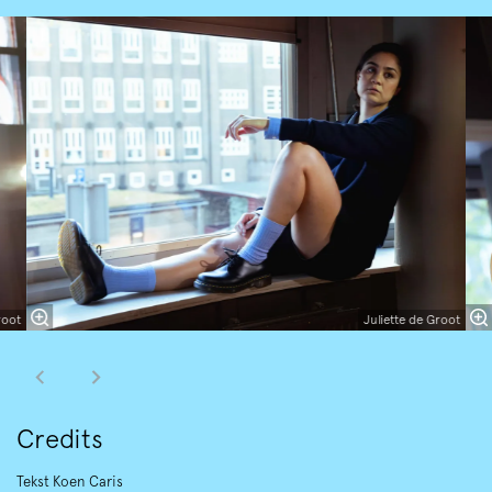
Overslaan
root
Juliette de Groot
Credits
Tekst Koen Caris