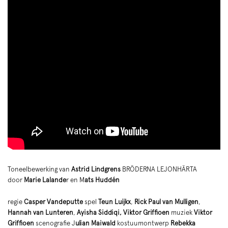
Toneelbewerking van
Astrid Lindgrens
BRÖDERNA LEJONHÄRTA
door
Marie Lalande
r en M
ats Huddén
regie
Casper Vandeputte
spel
Teun Luijkx
,
Rick Paul van Mulligen
,
Hannah van Lunteren
,
Ayisha Siddiqi,
Viktor Griffioen
muziek
Viktor
Griffioen
scenografie J
ulian Maiwald
kostuumontwerp
Rebekka