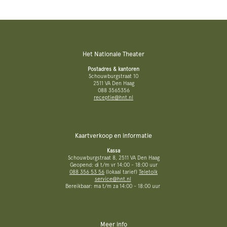
Het Nationale Theater
Postadres & kantoren
Schouwburgstraat 10
2511 VA Den Haag
088 3565356
receptie@hnt.nl
Kaartverkoop en informatie
Kassa
Schouwburgstraat 8, 2511 VA Den Haag
Geopend: di t/m vr 14:00 - 18:00 uur
088 356 53 56
(lokaal tarief)
Teletolk
service@hnt.nl
Bereikbaar: ma t/m za 14:00 - 18:00 uur
Meer info