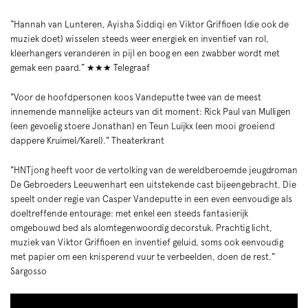
“Hannah van Lunteren, Ayisha Siddiqi en Viktor Griffioen (die ook de
muziek doet) wisselen steeds weer energiek en inventief van rol,
kleerhangers veranderen in pijl en boog en een zwabber wordt met
gemak een paard.” ★★★ Telegraaf
"Voor de hoofdpersonen koos Vandeputte twee van de meest
innemende mannelijke acteurs van dit moment: Rick Paul van Mulligen
(een gevoelig stoere Jonathan) en Teun Luijkx (een mooi groeiend
dappere Kruimel/Karel)." Theaterkrant
Inzoomen
"HNTjong heeft voor de vertolking van de wereldberoemde jeugdroman
De Gebroeders Leeuwenhart een uitstekende cast bijeengebracht. Die
speelt onder regie van Casper Vandeputte in een even eenvoudige als
doeltreffende entourage: met enkel een steeds fantasierijk
omgebouwd bed als alomtegenwoordig decorstuk. Prachtig licht,
muziek van Viktor Griffioen en inventief geluid, soms ook eenvoudig
met papier om een knisperend vuur te verbeelden, doen de rest."
Sargosso