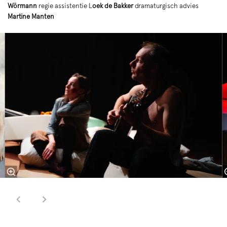
Wörmann
regie assistentie L
oek de Bakker
dramaturgisch advies
Martine Manten
Overslaan