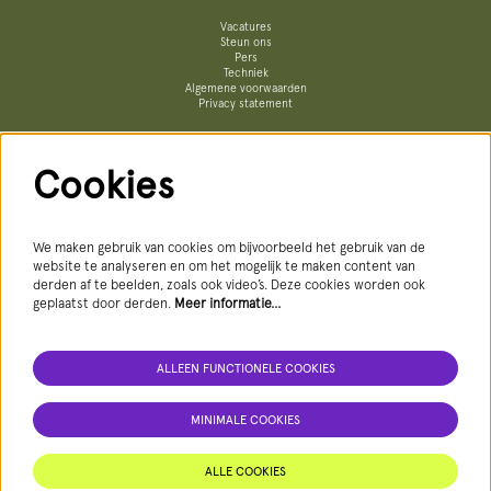
Vacatures
Steun ons
Pers
Techniek
Algemene voorwaarden
Privacy statement
Cookies
Volg ons
We maken gebruik van cookies om bijvoorbeeld het gebruik van de
website te analyseren en om het mogelijk te maken content van
derden af te beelden, zoals ook video’s. Deze cookies worden ook
geplaatst door derden.
Meer informatie…
AANMELDEN NIEUWSBRIEF
ALLEEN FUNCTIONELE COOKIES
MINIMALE COOKIES
Deze site wordt beschermd door reCAPTCHA, dataverwerking gebeurt in overeenstemming met de
Cloud Data Processing Addendum
van
Google.
ALLE COOKIES